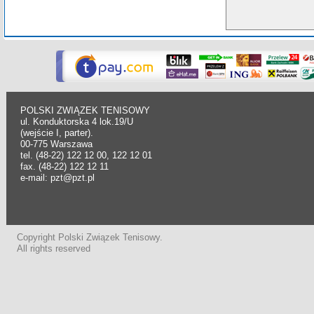
POLSKI ZWIĄZEK TENISOWY
ul. Konduktorska 4 lok.19/U
(wejście I, parter).
00-775 Warszawa
tel. (48-22) 122 12 00, 122 12 01
fax. (48-22) 122 12 11
e-mail: pzt@pzt.pl
Copyright Polski Związek Tenisowy.
All rights reserved