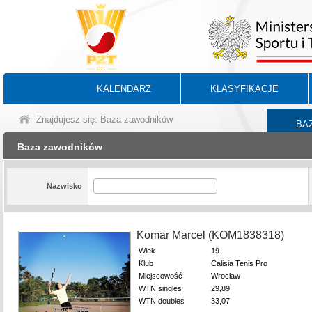
KALENDARZ
KLASYFIKACJE
Znajdujesz się: Baza zawodników
BA
Baza zawodników
Nazwisko
Komar Marcel (KOM1838318)
Wiek
19
Klub
Calisia Tenis Pro
Miejscowość
Wrocław
WTN singles
29,89
WTN doubles
33,07