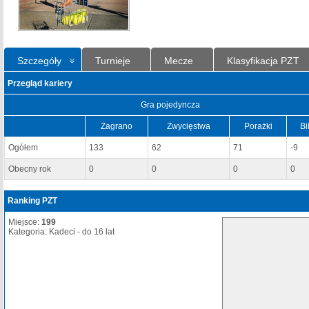
Szczegóły
Turnieje
Mecze
Klasyfikacja PZT
Przegląd kariery
Gra pojedyncza
Zagrano
Zwycięstwa
Porażki
Bi
Ogółem
133
62
71
-9
Obecny rok
0
0
0
0
Ranking PZT
Miejsce:
199
Kategoria: Kadeci - do 16 lat