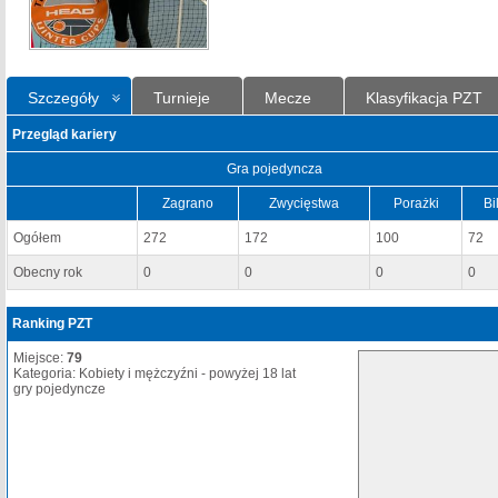
Szczegóły
Turnieje
Mecze
Klasyfikacja PZT
Przegląd kariery
Gra pojedyncza
Zagrano
Zwycięstwa
Porażki
Bi
Ogółem
272
172
100
72
Obecny rok
0
0
0
0
Ranking PZT
Miejsce:
79
Kategoria: Kobiety i mężczyźni - powyżej 18 lat
gry pojedyncze