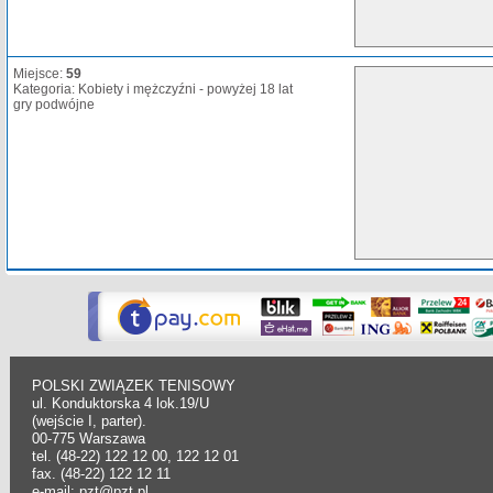
Miejsce:
59
Kategoria: Kobiety i mężczyźni - powyżej 18 lat
gry podwójne
POLSKI ZWIĄZEK TENISOWY
ul. Konduktorska 4 lok.19/U
(wejście I, parter).
00-775 Warszawa
tel. (48-22) 122 12 00, 122 12 01
fax. (48-22) 122 12 11
e-mail: pzt@pzt.pl