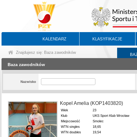
KALENDARZ
KLASYFIKACJE
Znajdujesz się: Baza zawodników
BA
Baza zawodników
Nazwisko
Kopel Amelia (KOP1403820)
Wiek
23
Klub
UKS Sport Klub Wrocław
Miejscowość
Smolec
WTN singles
18,65
WTN doubles
19,54