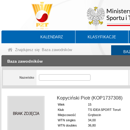
KALENDARZ
KLASYFIKACJE
Znajdujesz się: Baza zawodników
BA
Baza zawodników
Nazwisko
Kopyciński Piotr (KOP1737308)
Wiek
15
Klub
TS IDEA SPORT Toruń
Miejscowość
Grębocin
WTN singles
34,00
WTN doubles
36,80