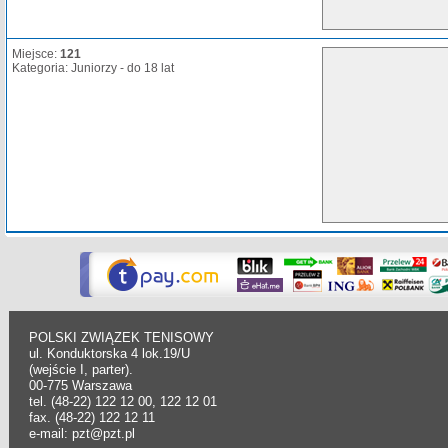
Miejsce:
121
Kategoria: Juniorzy - do 18 lat
POLSKI ZWIĄZEK TENISOWY
ul. Konduktorska 4 lok.19/U
(wejście I, parter).
00-775 Warszawa
tel. (48-22) 122 12 00, 122 12 01
fax. (48-22) 122 12 11
e-mail: pzt@pzt.pl