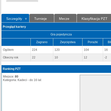
Szczegóły
Turnieje
Mecze
Klasyfikacja PZT
Przegląd kariery
Gra pojedyncza
Zagrano
Zwycięstwa
Porażki
Bi
Ogółem
224
120
104
16
Obecny rok
22
10
12
-2
Ranking PZT
Miejsce:
80
Kategoria: Kadeci - do 16 lat