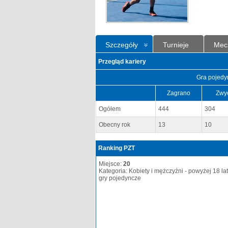
Szczegóły
Turnieje
Mec
Przegląd kariery
Gra pojedy
Zagrano
Zwy
Ogółem
444
304
Obecny rok
13
10
Ranking PZT
Miejsce:
20
Kategoria: Kobiety i mężczyźni - powyżej 18 lat
gry pojedyncze