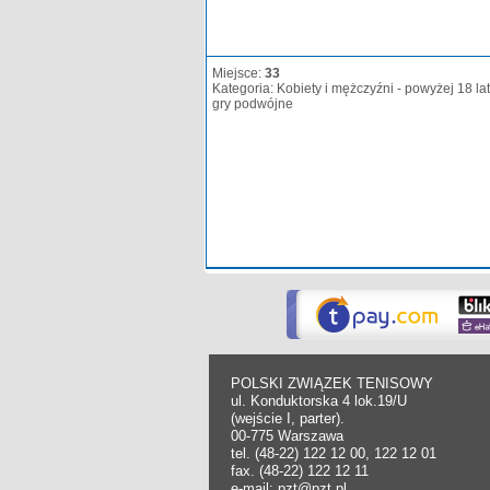
Miejsce:
33
Kategoria: Kobiety i mężczyźni - powyżej 18 lat
gry podwójne
POLSKI ZWIĄZEK TENISOWY
ul. Konduktorska 4 lok.19/U
(wejście I, parter).
00-775 Warszawa
tel. (48-22) 122 12 00, 122 12 01
fax. (48-22) 122 12 11
e-mail: pzt@pzt.pl