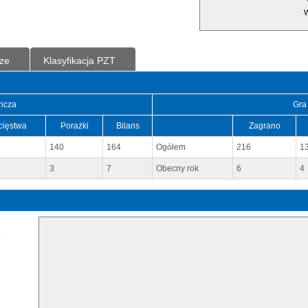
W
ze
Klasyfikacja PZT
ncza
Gra
cięstwa
Porażki
Bilans
Zagrano
140
164
Ogółem
216
1
3
7
Obecny rok
6
4