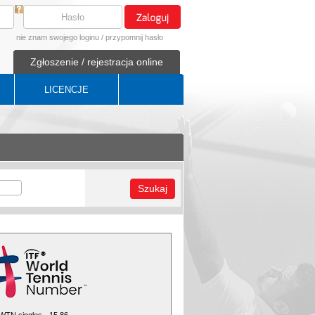
nie znam swojego loginu
/
przypomnij hasło
Zgłoszenie / rejestracja online
LICENCJE
Szukaj