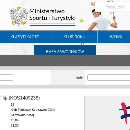
KLASYFIKACJE
KLUB ROKU
WYNIKI
BAZA ZAWODNIKÓW
Imię
Filip (KOS1409238)
19
Klub Tenisowy Szczawno-Zdrój
Szczawno Zdroj
15,86
21,28