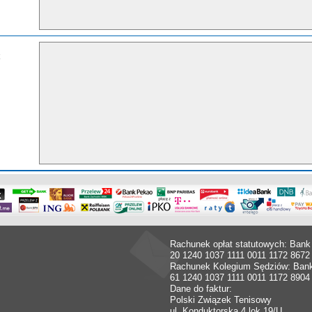
Rachunek opłat statutowych: Bank
20 1240 1037 1111 0011 1172 8672
Rachunek Kolegium Sędziów: Ban
61 1240 1037 1111 0011 1172 8904
Dane do faktur:
Polski Związek Tenisowy
ul. Konduktorska 4 lok.19/U