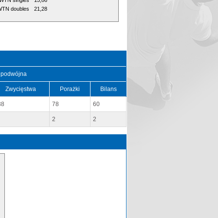
WTN singles
15,86
TN doubles
21,28
 podwójna
Zwycięstwa
Porażki
Bilans
38
78
60
2
2