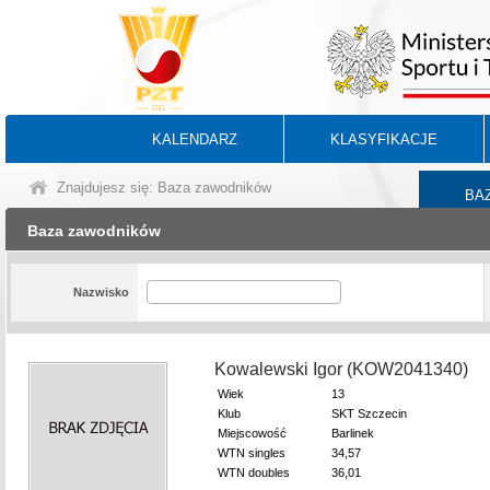
KALENDARZ
KLASYFIKACJE
Znajdujesz się: Baza zawodników
BA
Baza zawodników
Nazwisko
Kowalewski Igor (KOW2041340)
Wiek
13
Klub
SKT Szczecin
Miejscowość
Barlinek
WTN singles
34,57
WTN doubles
36,01