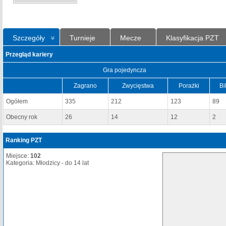
Szczegóły
Turnieje
Mecze
Klasyfikacja PZT
Przegląd kariery
Gra pojedyncza
Zagrano
Zwycięstwa
Porażki
Bi
Ogółem
335
212
123
89
Obecny rok
26
14
12
2
Ranking PZT
Miejsce:
102
Kategoria: Młodzicy - do 14 lat