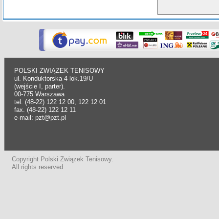
POLSKI ZWIĄZEK TENISOWY
ul. Konduktorska 4 lok.19/U
(wejście I, parter).
00-775 Warszawa
tel. (48-22) 122 12 00, 122 12 01
fax. (48-22) 122 12 11
e-mail: pzt@pzt.pl
Copyright Polski Związek Tenisowy.
All rights reserved