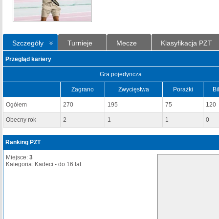
Szczegóły
Turnieje
Mecze
Klasyfikacja PZT
Przegląd kariery
Gra pojedyncza
Zagrano
Zwycięstwa
Porażki
Bi
Ogółem
270
195
75
120
Obecny rok
2
1
1
0
Ranking PZT
Miejsce:
3
Kategoria: Kadeci - do 16 lat