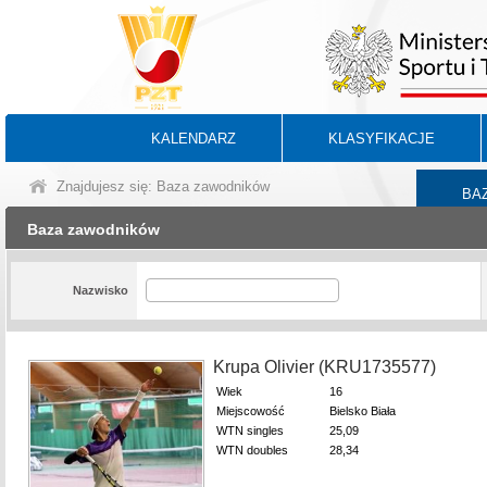
KALENDARZ
KLASYFIKACJE
Znajdujesz się: Baza zawodników
BA
Baza zawodników
Nazwisko
Krupa Olivier (KRU1735577)
Wiek
16
Miejscowość
Bielsko Biała
WTN singles
25,09
WTN doubles
28,34