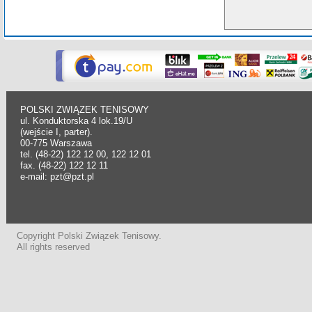
POLSKI ZWIĄZEK TENISOWY
ul. Konduktorska 4 lok.19/U
(wejście I, parter).
00-775 Warszawa
tel. (48-22) 122 12 00, 122 12 01
fax. (48-22) 122 12 11
e-mail: pzt@pzt.pl
Copyright Polski Związek Tenisowy.
All rights reserved