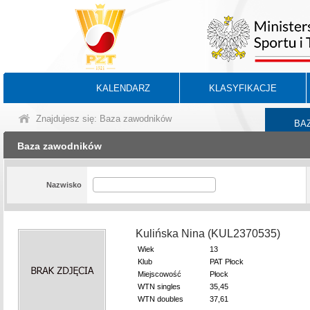
KALENDARZ
KLASYFIKACJE
Znajdujesz się: Baza zawodników
BA
Baza zawodników
Nazwisko
Kulińska Nina (KUL2370535)
Wiek
13
Klub
PAT Płock
Miejscowość
Płock
WTN singles
35,45
WTN doubles
37,61