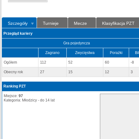
Szczegóły
Turnieje
Mecze
Klasyfikacja PZT
Przegląd kariery
Gra pojedyncza
Zagrano
Zwycięstwa
Porażki
Bi
Ogółem
112
52
60
-8
Obecny rok
27
15
12
3
Ranking PZT
Miejsce:
97
Kategoria: Młodzicy - do 14 lat