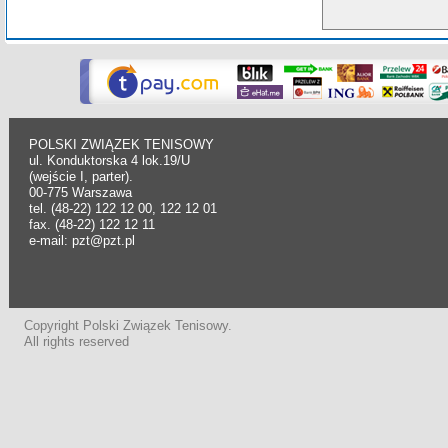
POLSKI ZWIĄZEK TENISOWY
ul. Konduktorska 4 lok.19/U
(wejście I, parter).
00-775 Warszawa
tel. (48-22) 122 12 00, 122 12 01
fax. (48-22) 122 12 11
e-mail: pzt@pzt.pl
Copyright Polski Związek Tenisowy.
All rights reserved