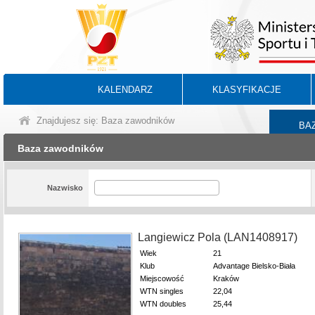
KALENDARZ
KLASYFIKACJE
Znajdujesz się: Baza zawodników
BA
Baza zawodników
Nazwisko
Langiewicz Pola (LAN1408917)
Wiek
21
Klub
Advantage Bielsko-Biała
Miejscowość
Kraków
WTN singles
22,04
WTN doubles
25,44