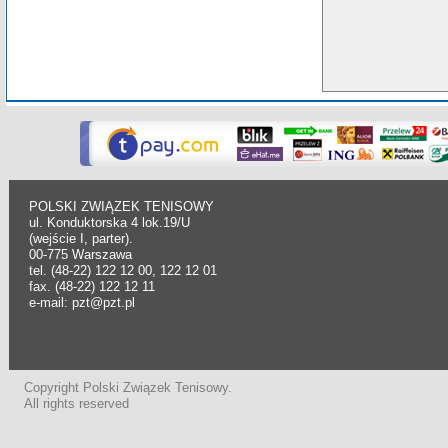
POLSKI ZWIĄZEK TENISOWY
ul. Konduktorska 4 lok.19/U
(wejście I, parter).
00-775 Warszawa
tel. (48-22) 122 12 00, 122 12 01
fax. (48-22) 122 12 11
e-mail: pzt@pzt.pl
Copyright Polski Związek Tenisowy.
All rights reserved