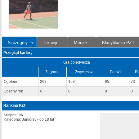
Szczegóły
Turnieje
Mecze
Klasyfikacja PZT
Przegląd kariery
Gra pojedyncza
Zagrano
Zwycięstwa
Porażki
Bi
Ogółem
263
168
95
73
Obecny rok
0
0
0
0
Ranking PZT
Miejsce:
96
Kategoria: Juniorzy - do 18 lat