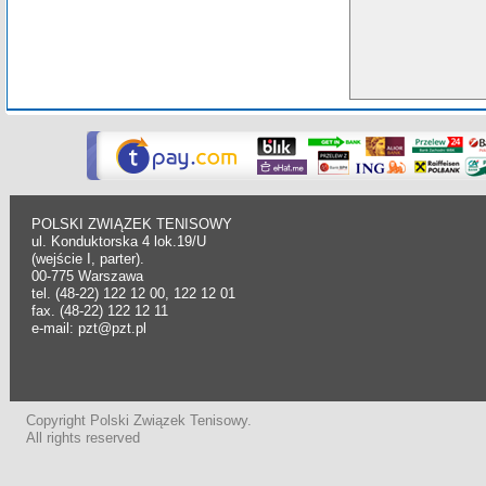
POLSKI ZWIĄZEK TENISOWY
ul. Konduktorska 4 lok.19/U
(wejście I, parter).
00-775 Warszawa
tel. (48-22) 122 12 00, 122 12 01
fax. (48-22) 122 12 11
e-mail: pzt@pzt.pl
Copyright Polski Związek Tenisowy.
All rights reserved