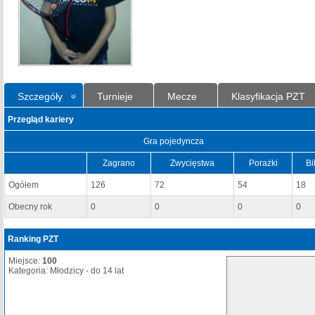
Szczegóły
Turnieje
Mecze
Klasyfikacja PZT
Przegląd kariery
Gra pojedyncza
Zagrano
Zwycięstwa
Porażki
Bi
Ogółem
126
72
54
18
Obecny rok
0
0
0
0
Ranking PZT
Miejsce:
100
Kategoria: Młodzicy - do 14 lat