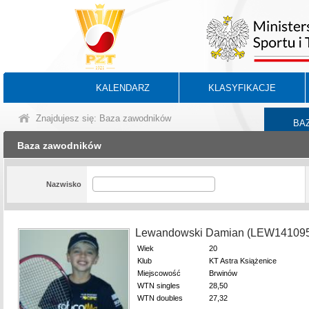
KALENDARZ
KLASYFIKACJE
Znajdujesz się: Baza zawodników
BA
Baza zawodników
Nazwisko
Lewandowski Damian (LEW14109
Wiek
20
Klub
KT Astra Książenice
Miejscowość
Brwinów
WTN singles
28,50
WTN doubles
27,32