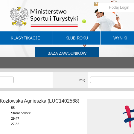
KLASYFIKACJE
KLUB ROKU
WYNIKI
BAZA ZAWODNIKÓW
Imię
-Kozłowska Agnieszka (LUC1402568)
55
Starachowice
29,47
27,32