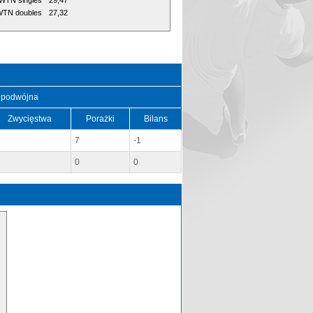
WTN singles
29,47
TN doubles
27,32
 podwójna
Zwycięstwa
Porażki
Bilans
7
-1
0
0