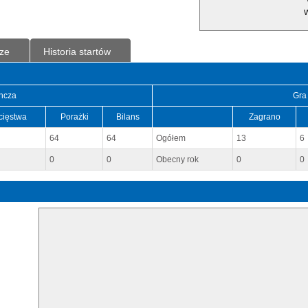
W
ze
Historia startów
ncza
Gra
cięstwa
Porażki
Bilans
Zagrano
64
64
Ogółem
13
6
0
0
Obecny rok
0
0