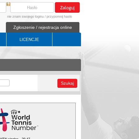
nie znam swojego loginu
/
przypomnij hasło
Zgłoszenie / rejestracja online
LICENCJE
Szukaj