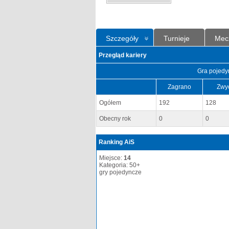
Szczegóły
Turnieje
Mec
Przegląd kariery
Gra pojedy
Zagrano
Zwy
Ogółem
192
128
Obecny rok
0
0
Ranking AiS
Miejsce:
14
Kategoria: 50+
gry pojedyncze