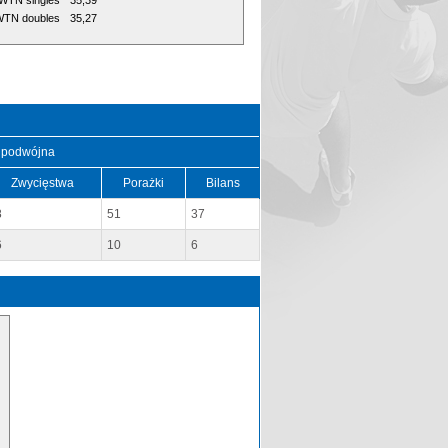
WTN singles
35,39
TN doubles
35,27
 podwójna
Zwycięstwa
Porażki
Bilans
8
51
37
6
10
6