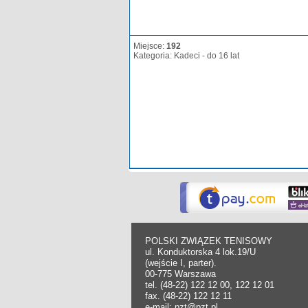
Miejsce:
192
Kategoria: Kadeci - do 16 lat
POLSKI ZWIĄZEK TENISOWY
ul. Konduktorska 4 lok.19/U
(wejście I, parter).
00-775 Warszawa
tel. (48-22) 122 12 00, 122 12 01
fax. (48-22) 122 12 11
e-mail: pzt@pzt.pl