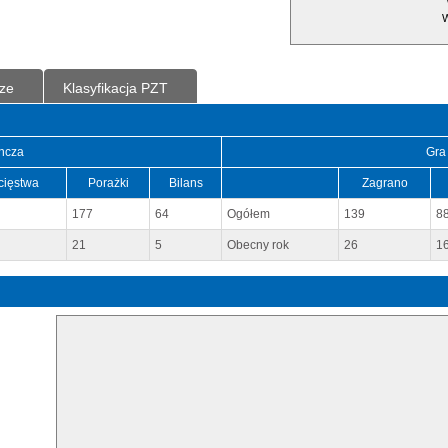
W
ze
Klasyfikacja PZT
ncza
Gra
cięstwa
Porażki
Bilans
Zagrano
177
64
Ogółem
139
8
21
5
Obecny rok
26
1