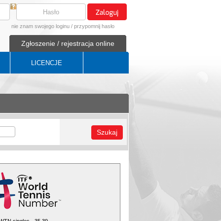
nie znam swojego loginu
/
przypomnij hasło
Zgłoszenie / rejestracja online
LICENCJE
Szukaj