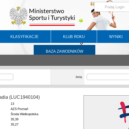
KLASYFIKACJE
KLUB ROKU
WYNIKI
BAZA ZAWODNIKÓW
Imię
adia (LUC1940104)
13
AZS Poznań
Środa Wielkopolska
35,39
35,27