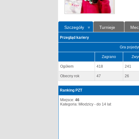
Szczegóły
Turnieje
Mec
Przegląd kariery
Gra pojedy
Zagrano
Zwy
Ogółem
418
241
Obecny rok
47
26
Ranking PZT
Miejsce:
46
Kategoria: Młodzicy - do 14 lat