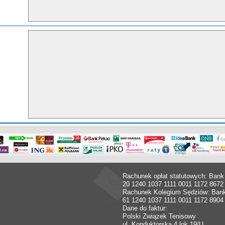
Rachunek opłat statutowych: Bank
20 1240 1037 1111 0011 1172 8672
Rachunek Kolegium Sędziów: Ban
61 1240 1037 1111 0011 1172 8904
Dane do faktur:
Polski Związek Tenisowy
ul. Konduktorska 4 lok.19/U