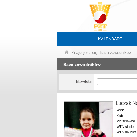
KALENDARZ
Znajdujesz się: Baza zawodników
Baza zawodników
Nazwisko
Łuczak N
Wiek
Klub
Miejscowość
WTN singles
WTN doubles