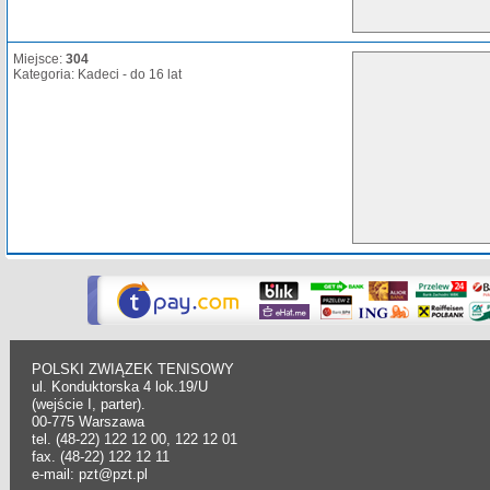
Miejsce:
304
Kategoria: Kadeci - do 16 lat
POLSKI ZWIĄZEK TENISOWY
ul. Konduktorska 4 lok.19/U
(wejście I, parter).
00-775 Warszawa
tel. (48-22) 122 12 00, 122 12 01
fax. (48-22) 122 12 11
e-mail: pzt@pzt.pl