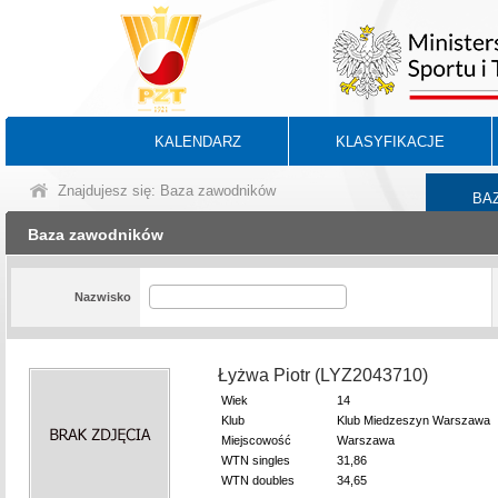
KALENDARZ
KLASYFIKACJE
Znajdujesz się: Baza zawodników
BA
Baza zawodników
Nazwisko
Łyżwa Piotr (LYZ2043710)
Wiek
14
Klub
Klub Miedzeszyn Warszawa
Miejscowość
Warszawa
WTN singles
31,86
WTN doubles
34,65