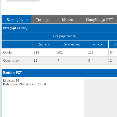
Szczegóły
Turnieje
Mecze
Klasyfikacja PZT
Przegląd kariery
Gra pojedyncza
Zagrano
Zwycięstwa
Porażki
Bi
Ogółem
318
201
117
84
Obecny rok
12
7
5
2
Ranking PZT
Miejsce:
36
Kategoria: Młodzicy - do 14 lat