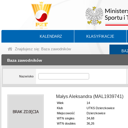
KALENDARZ
KLASYFIKACJE
Znajdujesz się: Baza zawodników
BA
Baza zawodników
Nazwisko
Małys Aleksandra (MAL1939741)
Wiek
14
Klub
UTKS Dzierzkowice
Miejscowość
Dzierzkowice
WTN singles
34,68
WTN doubles
36,26