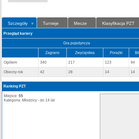
Szczegóły
Turnieje
Mecze
Klasyfikacja PZT
Przegląd kariery
Gra pojedyncza
Zagrano
Zwycięstwa
Porażki
Bi
Ogółem
340
217
123
94
Obecny rok
42
28
14
14
Ranking PZT
Miejsce:
55
Kategoria: Młodzicy - do 14 lat