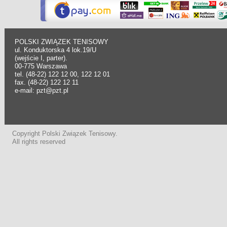
POLSKI ZWIĄZEK TENISOWY
ul. Konduktorska 4 lok.19/U
(wejście I, parter).
00-775 Warszawa
tel. (48-22) 122 12 00, 122 12 01
fax. (48-22) 122 12 11
e-mail: pzt@pzt.pl
Copyright Polski Związek Tenisowy.
All rights reserved