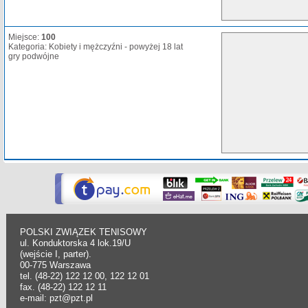
Miejsce:
100
Kategoria: Kobiety i mężczyźni - powyżej 18 lat
gry podwójne
POLSKI ZWIĄZEK TENISOWY
ul. Konduktorska 4 lok.19/U
(wejście I, parter).
00-775 Warszawa
tel. (48-22) 122 12 00, 122 12 01
fax. (48-22) 122 12 11
e-mail: pzt@pzt.pl