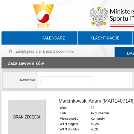
KALENDARZ
KLASYFIKACJE
Znajdujesz się: Baza zawodników
BA
Baza zawodników
Nazwisko
Marcinkowski Adam (MAR1407146
Wiek
22
Klub
AZS Poznań
Miejscowość
Komorniki
WTN singles
19,28
WTN doubles
20,31