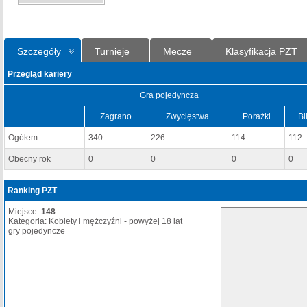
Szczegóły
Turnieje
Mecze
Klasyfikacja PZT
Przegląd kariery
Gra pojedyncza
Zagrano
Zwycięstwa
Porażki
Bi
Ogółem
340
226
114
112
Obecny rok
0
0
0
0
Ranking PZT
Miejsce:
148
Kategoria: Kobiety i mężczyźni - powyżej 18 lat
gry pojedyncze