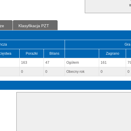
W
ze
Klasyfikacja PZT
ncza
Gra
cięstwa
Porażki
Bilans
Zagrano
163
47
Ogółem
161
7
0
0
Obecny rok
0
0