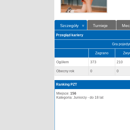
Szczegóły
Turnieje
Mec
Przegląd kariery
Gra pojedy
Zagrano
Zwy
Ogółem
373
210
Obecny rok
0
0
Ranking PZT
Miejsce:
156
Kategoria: Juniorzy - do 18 lat