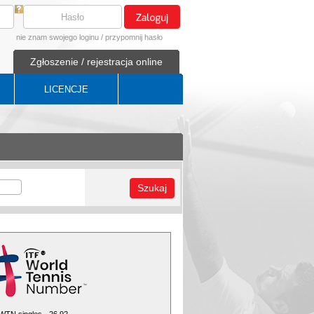
nie znam swojego loginu
/
przypomnij hasło
Zgłoszenie / rejestracja online
LICENCJE
Szukaj