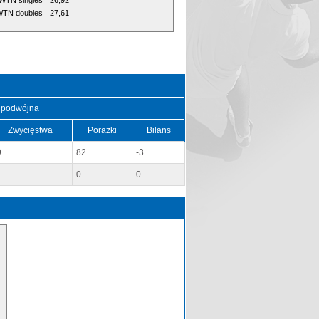
WTN singles
26,92
TN doubles
27,61
 podwójna
Zwycięstwa
Porażki
Bilans
9
82
-3
0
0