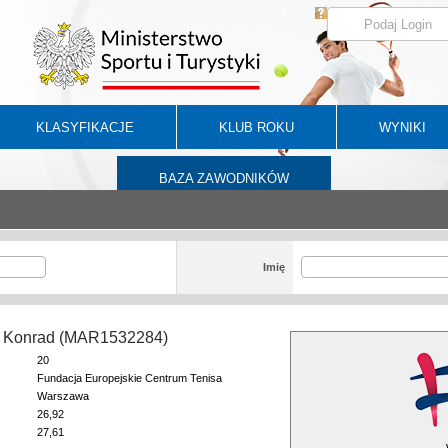
KLASYFIKACJE
KLUB ROKU
WYNIKI
BAZA ZAWODNIKÓW
Imię
k Konrad (MAR1532284)
20
Fundacja Europejskie Centrum Tenisa
Warszawa
26,92
27,61