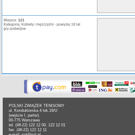
Miejsce:
121
Kategoria: Kobiety i mężczyźni - powyżej 18 lat
gry podwójne
POLSKI ZWIĄZEK TENISOWY
ul. Konduktorska 4 lok.19/U
(wejście I, parter).
00-775 Warszawa
tel. (48-22) 122 12 00, 122 12 01
fax. (48-22) 122 12 11
e-mail: pzt@pzt.pl