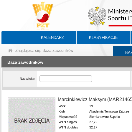
KALENDARZ
KLASYFIKACJE
Znajdujesz się: Baza zawodników
BA
Baza zawodników
Nazwisko
Marcinkiewicz Maksym (MAR21465
Wiek
19
Klub
Akademia Tenisowa Zabrze
Miejscowość
Siemianowice Śląskie
WTN singles
27,72
WTN doubles
32,17