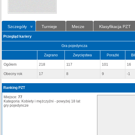
Szczegóły
Turnieje
Mecze
Klasyfikacja PZT
Przegląd kariery
Gra pojedyncza
Zagrano
Zwycięstwa
Porażki
Bi
Ogółem
218
117
101
16
Obecny rok
17
8
9
-1
Ranking PZT
Miejsce:
77
Kategoria: Kobiety i mężczyźni - powyżej 18 lat
gry pojedyncze