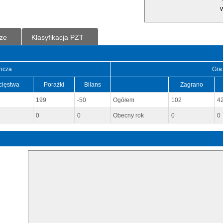
W
ze
Klasyfikacja PZT
ncza
Gra
cięstwa
Porażki
Bilans
Zagrano
199
-50
Ogółem
102
4
0
0
Obecny rok
0
0