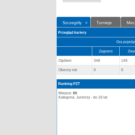
Szczegóły
Turnieje
Mec
Przegląd kariery
Gra pojedy
Zagrano
Zwy
Ogółem
348
149
Obecny rok
0
0
Ranking PZT
Miejsce:
80
Kategoria: Juniorzy - do 18 lat