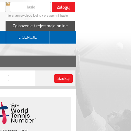
nie znam swojego loginu
/
przypomnij hasło
Zgłoszenie / rejestracja online
LICENCJE
Szukaj