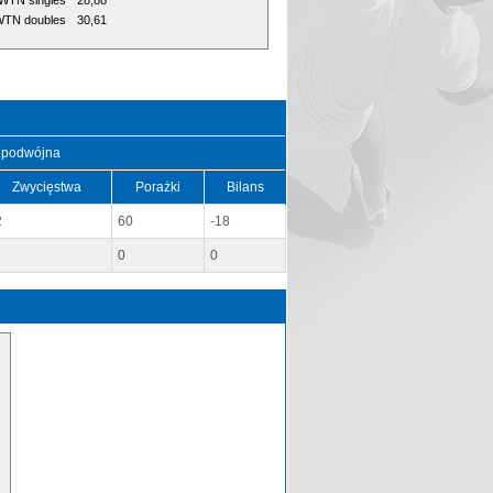
WTN singles
28,88
TN doubles
30,61
 podwójna
Zwycięstwa
Porażki
Bilans
2
60
-18
0
0