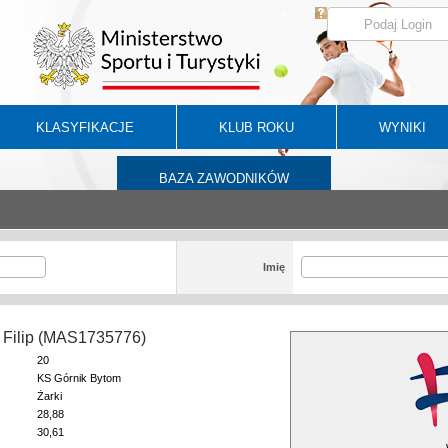
KLASYFIKACJE
KLUB ROKU
WYNIKI
BAZA ZAWODNIKÓW
Imię
 Filip (MAS1735776)
20
KS Górnik Bytom
Żarki
28,88
30,61