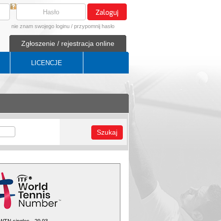
nie znam swojego loginu
/
przypomnij hasło
Zgłoszenie / rejestracja online
LICENCJE
Szukaj