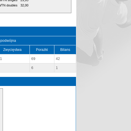
WTN singles
29,93
TN doubles
32,00
 podwójna
Zwycięstwa
Porażki
Bilans
11
69
42
6
1