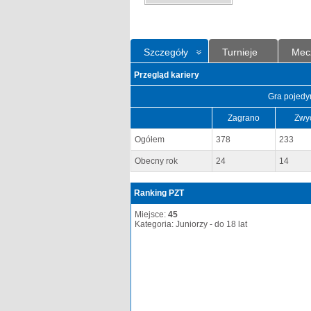
Szczegóły
Turnieje
Mec
Przegląd kariery
Gra pojedy
Zagrano
Zwy
Ogółem
378
233
Obecny rok
24
14
Ranking PZT
Miejsce:
45
Kategoria: Juniorzy - do 18 lat