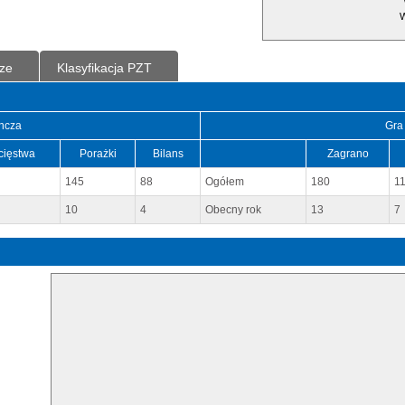
W
ze
Klasyfikacja PZT
ncza
Gra
cięstwa
Porażki
Bilans
Zagrano
145
88
Ogółem
180
1
10
4
Obecny rok
13
7