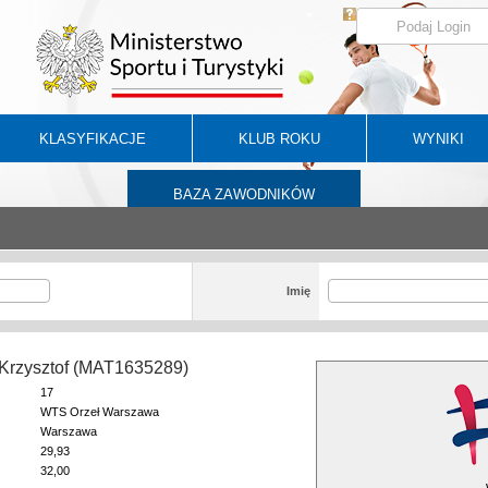
KLASYFIKACJE
KLUB ROKU
WYNIKI
BAZA ZAWODNIKÓW
Imię
 Krzysztof (MAT1635289)
17
WTS Orzeł Warszawa
Warszawa
29,93
32,00