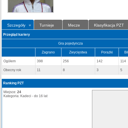
Szczegóły
Turnieje
Mecze
Klasyfikacja PZT
Przegląd kariery
Gra pojedyncza
Zagrano
Zwycięstwa
Porażki
Bi
Ogółem
398
256
142
114
Obecny rok
11
8
3
5
Ranking PZT
Miejsce:
24
Kategoria: Kadeci - do 16 lat