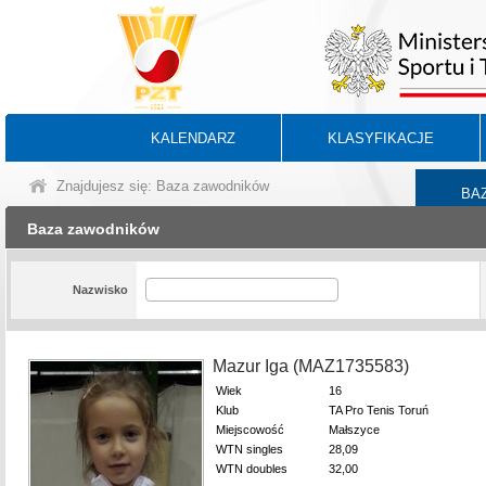
KALENDARZ
KLASYFIKACJE
Znajdujesz się: Baza zawodników
BA
Baza zawodników
Nazwisko
Mazur Iga (MAZ1735583)
Wiek
16
Klub
TA Pro Tenis Toruń
Miejscowość
Małszyce
WTN singles
28,09
WTN doubles
32,00