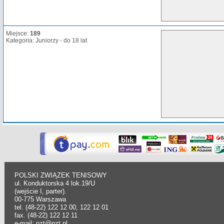
Miejsce:
189
Kategoria: Juniorzy - do 18 lat
POLSKI ZWIĄZEK TENISOWY
ul. Konduktorska 4 lok.19/U
(wejście I, parter).
00-775 Warszawa
tel. (48-22) 122 12 00, 122 12 01
fax. (48-22) 122 12 11
e-mail: pzt@pzt.pl