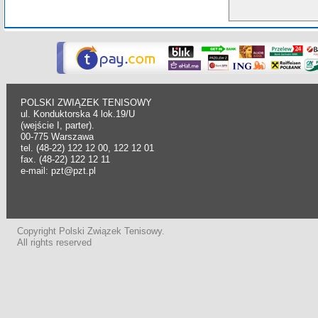
POLSKI ZWIĄZEK TENISOWY
ul. Konduktorska 4 lok.19/U
(wejście I, parter).
00-775 Warszawa
tel. (48-22) 122 12 00, 122 12 01
fax. (48-22) 122 12 11
e-mail: pzt@pzt.pl
Copyright Polski Związek Tenisowy.
All rights reserved