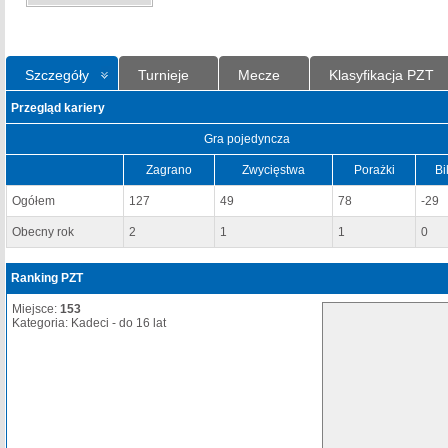
Szczegóły
Turnieje
Mecze
Klasyfikacja PZT
Przegląd kariery
Gra pojedyncza
Zagrano
Zwycięstwa
Porażki
Bi
Ogółem
127
49
78
-29
Obecny rok
2
1
1
0
Ranking PZT
Miejsce:
153
Kategoria: Kadeci - do 16 lat