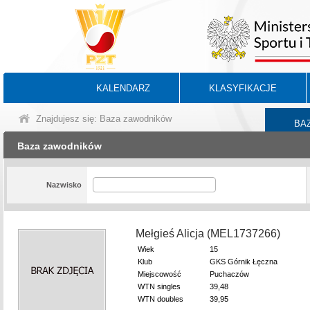
KALENDARZ
KLASYFIKACJE
Znajdujesz się: Baza zawodników
BA
Baza zawodników
Nazwisko
Mełgieś Alicja (MEL1737266)
Wiek
15
Klub
GKS Górnik Łęczna
Miejscowość
Puchaczów
WTN singles
39,48
WTN doubles
39,95