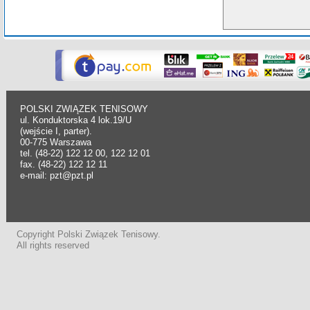
POLSKI ZWIĄZEK TENISOWY
ul. Konduktorska 4 lok.19/U
(wejście I, parter).
00-775 Warszawa
tel. (48-22) 122 12 00, 122 12 01
fax. (48-22) 122 12 11
e-mail: pzt@pzt.pl
Copyright Polski Związek Tenisowy.
All rights reserved