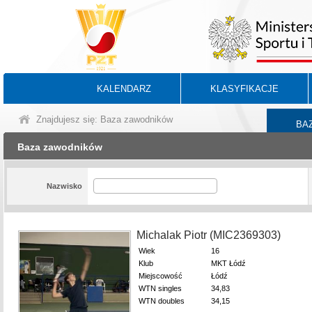
KALENDARZ
KLASYFIKACJE
Znajdujesz się: Baza zawodników
BA
Baza zawodników
Nazwisko
Michalak Piotr (MIC2369303)
Wiek
16
Klub
MKT Łódź
Miejscowość
Łódź
WTN singles
34,83
WTN doubles
34,15