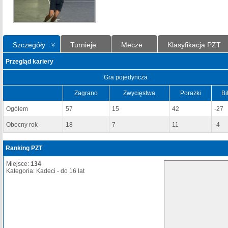
Szczegóły
Turnieje
Mecze
Klasyfikacja PZT
Przegląd kariery
Gra pojedyncza
Zagrano
Zwycięstwa
Porażki
Bi
Ogółem
57
15
42
-27
Obecny rok
18
7
11
-4
Ranking PZT
Miejsce:
134
Kategoria: Kadeci - do 16 lat