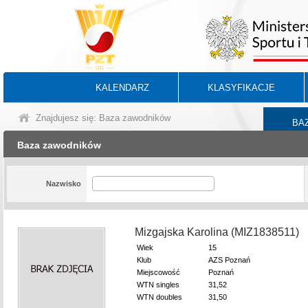
KALENDARZ
KLASYFIKACJE
Znajdujesz się: Baza zawodników
BA
Baza zawodników
Nazwisko
Mizgajska Karolina (MIZ1838511)
Wiek
15
Klub
AZS Poznań
Miejscowość
Poznań
WTN singles
31,52
WTN doubles
31,50