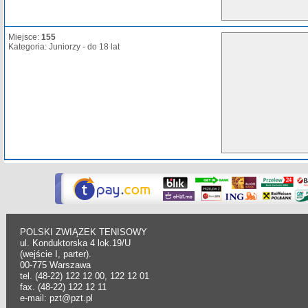
Miejsce:
155
Kategoria: Juniorzy - do 18 lat
POLSKI ZWIĄZEK TENISOWY
ul. Konduktorska 4 lok.19/U
(wejście I, parter).
00-775 Warszawa
tel. (48-22) 122 12 00, 122 12 01
fax. (48-22) 122 12 11
e-mail: pzt@pzt.pl