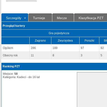
Szczegóły
Turnieje
Mecze
Klasyfikacja PZT
Przegląd kariery
Gra pojedyncza
Zagrano
Zwycięstwa
Porażki
Bi
Ogółem
286
189
97
92
Obecny rok
11
8
3
5
Ranking PZT
Miejsce:
58
Kategoria: Kadeci - do 16 lat