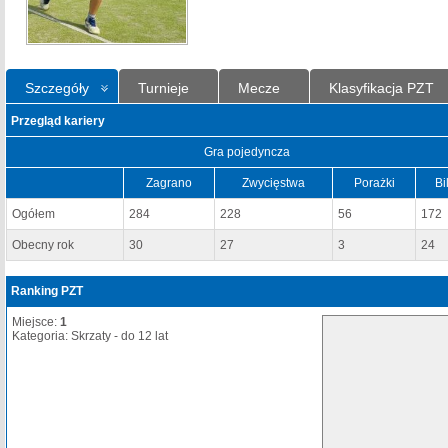
Szczegóły
Turnieje
Mecze
Klasyfikacja PZT
Przegląd kariery
Gra pojedyncza
Zagrano
Zwycięstwa
Porażki
Bi
Ogółem
284
228
56
172
Obecny rok
30
27
3
24
Ranking PZT
Miejsce:
1
Kategoria: Skrzaty - do 12 lat