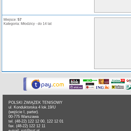
Miejsce:
57
Kategoria: Młodzicy - do 14 lat
POLSKI ZWIĄZEK TENISOWY
ul. Konduktorska 4 lok.19/U
(wejście I, parter).
00-775 Warszawa
tel. (48-22) 122 12 00, 122 12 01
fax. (48-22) 122 12 11
e-mail: pzt@pzt.pl