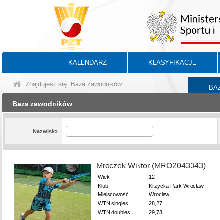
KALENDARZ
KLASYFIKACJE
Znajdujesz się: Baza zawodników
BA
Baza zawodników
Nazwisko
Mroczek Wiktor (MRO2043343)
Wiek
12
Klub
Krzycka Park Wrocław
Miejscowość
Wrocław
WTN singles
28,27
WTN doubles
29,73