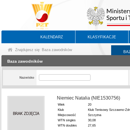
KALENDARZ
KLASYFIKACJE
Znajdujesz się: Baza zawodników
BA
Baza zawodników
Nazwisko
Niemiec Natalia (NIE1530756)
Wiek
20
Klub
Klub Tenisowy Szczawno-Zdr
Miejscowość
Szczytna
WTN singles
30,08
WTN doubles
27,65