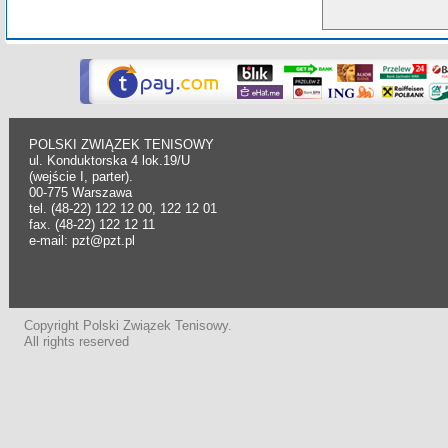
POLSKI ZWIĄZEK TENISOWY
ul. Konduktorska 4 lok.19/U
(wejście I, parter).
00-775 Warszawa
tel. (48-22) 122 12 00, 122 12 01
fax. (48-22) 122 12 11
e-mail: pzt@pzt.pl
Copyright Polski Związek Tenisowy.
All rights reserved