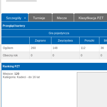
Szczegóły
Turnieje
Mecze
Klasyfikacja PZT
Przegląd kariery
Gra pojedyncza
Zagrano
Zwycięstwa
Porażki
Bi
Ogółem
260
148
112
36
Obecny rok
0
0
0
0
Ranking PZT
Miejsce:
120
Kategoria: Kadeci - do 16 lat