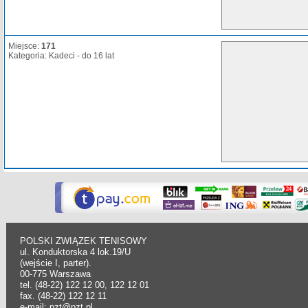
Miejsce:
171
Kategoria: Kadeci - do 16 lat
POLSKI ZWIĄZEK TENISOWY
ul. Konduktorska 4 lok.19/U
(wejście I, parter).
00-775 Warszawa
tel. (48-22) 122 12 00, 122 12 01
fax. (48-22) 122 12 11
e-mail: pzt@pzt.pl