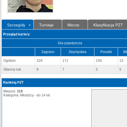
Szczegóły
Turnieje
Mecze
Klasyfikacja PZT
Przegląd kariery
Gra pojedyncza
Zagrano
Zwycięstwa
Porażki
Bi
Ogółem
329
171
158
13
Obecny rok
9
7
2
5
Ranking PZT
Miejsce:
119
Kategoria: Młodzicy - do 14 lat