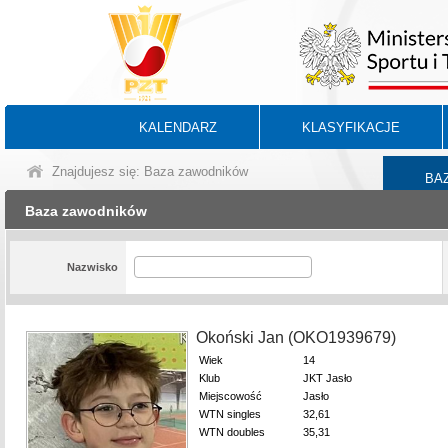
KALENDARZ
KLASYFIKACJE
Znajdujesz się: Baza zawodników
BA
Baza zawodników
Nazwisko
Okoński Jan (OKO1939679)
Wiek
14
Klub
JKT Jasło
Miejscowość
Jasło
WTN singles
32,61
WTN doubles
35,31