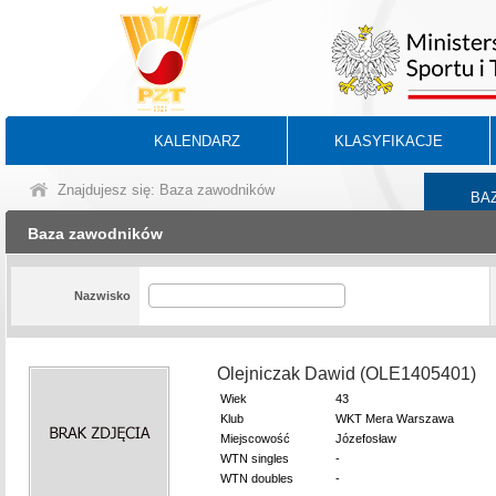
KALENDARZ
KLASYFIKACJE
Znajdujesz się: Baza zawodników
BA
Baza zawodników
Nazwisko
Olejniczak Dawid (OLE1405401)
Wiek
43
Klub
WKT Mera Warszawa
Miejscowość
Józefosław
WTN singles
-
WTN doubles
-