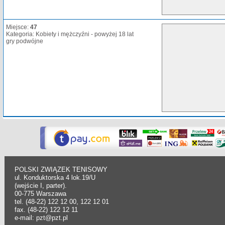
Miejsce:
47
Kategoria: Kobiety i mężczyźni - powyżej 18 lat
gry podwójne
POLSKI ZWIĄZEK TENISOWY
ul. Konduktorska 4 lok.19/U
(wejście I, parter).
00-775 Warszawa
tel. (48-22) 122 12 00, 122 12 01
fax. (48-22) 122 12 11
e-mail: pzt@pzt.pl