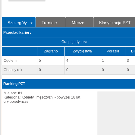
Szczegóły
Turnieje
Mecze
Klasyfikacja PZT
Przegląd kariery
Gra pojedyncza
Zagrano
Zwycięstwa
Porażki
Bi
Ogółem
5
4
1
3
Obecny rok
0
0
0
0
Ranking PZT
Miejsce:
81
Kategoria: Kobiety i mężczyźni - powyżej 18 lat
gry pojedyncze