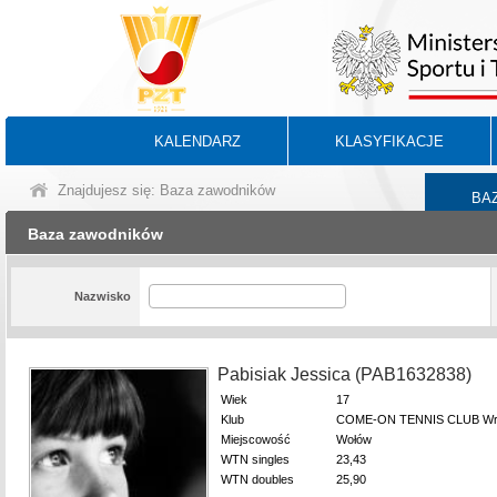
KALENDARZ
KLASYFIKACJE
Znajdujesz się: Baza zawodników
BA
Baza zawodników
Nazwisko
Pabisiak Jessica (PAB1632838)
Wiek
17
Klub
COME-ON TENNIS CLUB Wr
Miejscowość
Wołów
WTN singles
23,43
WTN doubles
25,90