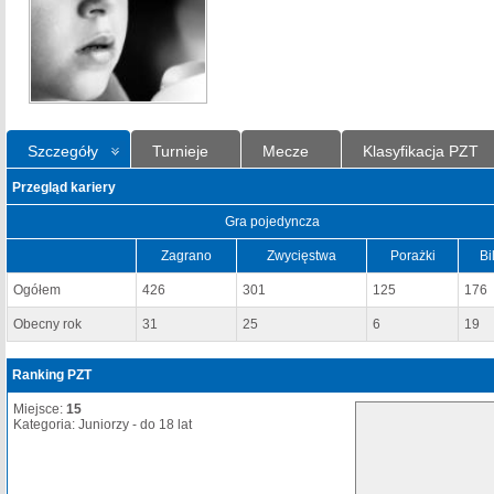
Szczegóły
Turnieje
Mecze
Klasyfikacja PZT
Przegląd kariery
Gra pojedyncza
Zagrano
Zwycięstwa
Porażki
Bi
Ogółem
426
301
125
176
Obecny rok
31
25
6
19
Ranking PZT
Miejsce:
15
Kategoria: Juniorzy - do 18 lat