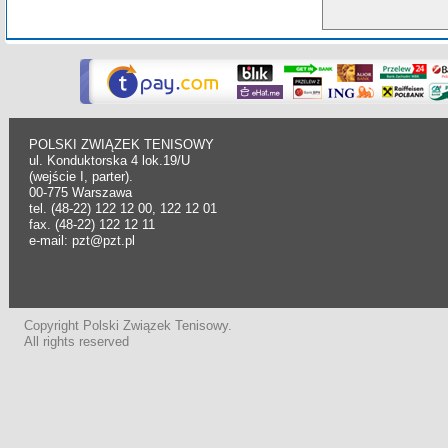
POLSKI ZWIĄZEK TENISOWY
ul. Konduktorska 4 lok.19/U
(wejście I, parter).
00-775 Warszawa
tel. (48-22) 122 12 00, 122 12 01
fax. (48-22) 122 12 11
e-mail: pzt@pzt.pl
Copyright Polski Związek Tenisowy.
All rights reserved