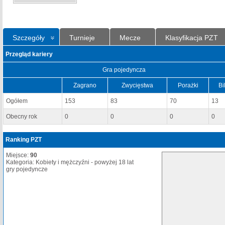
Szczegóły
Turnieje
Mecze
Klasyfikacja PZT
Przegląd kariery
Gra pojedyncza
Zagrano
Zwycięstwa
Porażki
Bi
Ogółem
153
83
70
13
Obecny rok
0
0
0
0
Ranking PZT
Miejsce:
90
Kategoria: Kobiety i mężczyźni - powyżej 18 lat
gry pojedyncze