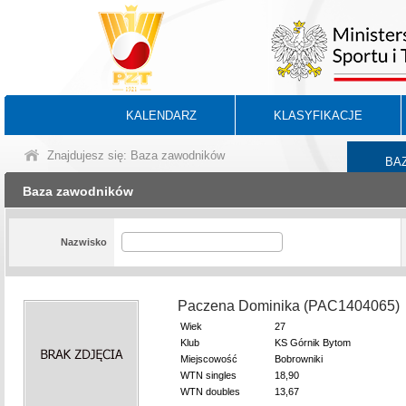
KALENDARZ
KLASYFIKACJE
Znajdujesz się: Baza zawodników
BA
Baza zawodników
Nazwisko
Paczena Dominika (PAC1404065)
Wiek
27
Klub
KS Górnik Bytom
Miejscowość
Bobrowniki
WTN singles
18,90
WTN doubles
13,67