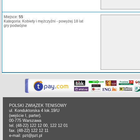
Miejsce:
55
Kategoria: Kobiety i mężczyźni - powyżej 18 lat
gry podwójne
POLSKI ZWIĄZEK TENISOWY
ul. Konduktorska 4 lok.19/U
(wejście I, parter).
00-775 Warszawa
tel. (48-22) 122 12 00, 122 12 01
fax. (48-22) 122 12 11
e-mail: pzt@pzt.pl