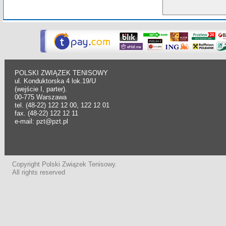
POLSKI ZWIĄZEK TENISOWY
ul. Konduktorska 4 lok.19/U
(wejście I, parter).
00-775 Warszawa
tel. (48-22) 122 12 00, 122 12 01
fax. (48-22) 122 12 11
e-mail: pzt@pzt.pl
Copyright Polski Związek Tenisowy.
All rights reserved