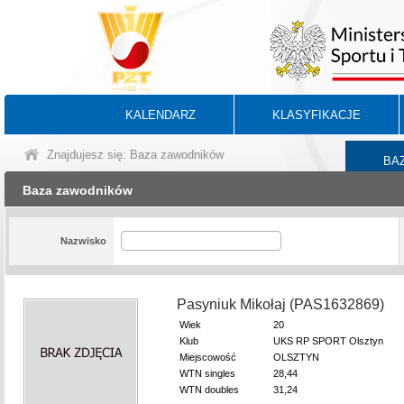
KALENDARZ
KLASYFIKACJE
Znajdujesz się: Baza zawodników
BA
Baza zawodników
Nazwisko
Pasyniuk Mikołaj (PAS1632869)
Wiek
20
Klub
UKS RP SPORT Olsztyn
Miejscowość
OLSZTYN
WTN singles
28,44
WTN doubles
31,24