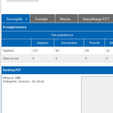
Szczegóły
Turnieje
Mecze
Klasyfikacja PZT
Przegląd kariery
Gra pojedyncza
Zagrano
Zwycięstwa
Porażki
Bi
Ogółem
157
94
63
31
Obecny rok
0
0
0
0
Ranking PZT
Miejsce:
150
Kategoria: Juniorzy - do 18 lat