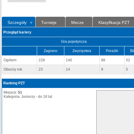
Szczegóły
Turnieje
Mecze
Klasyfikacja PZT
Przegląd kariery
Gra pojedyncza
Zagrano
Zwycięstwa
Porażki
Bi
Ogółem
228
140
88
52
Obecny rok
23
14
9
5
Ranking PZT
Miejsce:
51
Kategoria: Juniorzy - do 18 lat