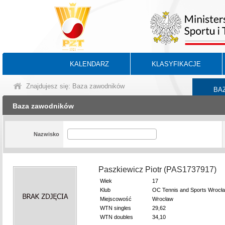
KALENDARZ
KLASYFIKACJE
Znajdujesz się: Baza zawodników
BA
Baza zawodników
Nazwisko
Paszkiewicz Piotr (PAS1737917)
Wiek
17
Klub
OC Tennis and Sports Wrocł
Miejscowość
Wrocław
WTN singles
29,62
WTN doubles
34,10