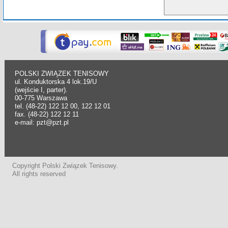
POLSKI ZWIĄZEK TENISOWY
ul. Konduktorska 4 lok.19/U
(wejście I, parter).
00-775 Warszawa
tel. (48-22) 122 12 00, 122 12 01
fax. (48-22) 122 12 11
e-mail: pzt@pzt.pl
Copyright Polski Związek Tenisowy.
All rights reserved