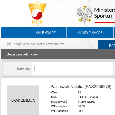
KALENDARZ
KLASYFIKACJE
Znajdujesz się: Baza zawodników
BA
Baza zawodników
Nazwisko
Pastuszak Natalia (PAS2266278)
Wiek
12
Klub
KT GAT Gdańsk
Miejscowość
Trąbki Wielkie
WTN singles
36,69
WTN doubles
38,71