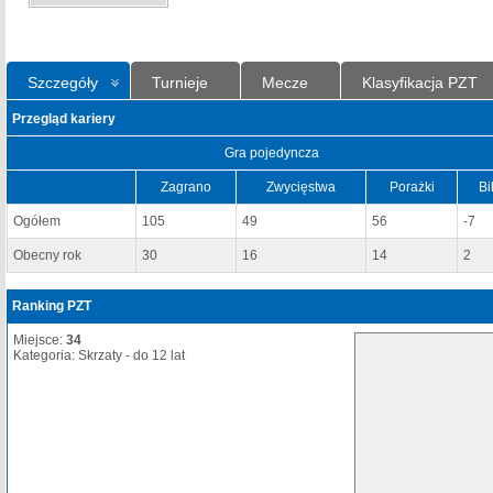
Szczegóły
Turnieje
Mecze
Klasyfikacja PZT
Przegląd kariery
Gra pojedyncza
Zagrano
Zwycięstwa
Porażki
Bi
Ogółem
105
49
56
-7
Obecny rok
30
16
14
2
Ranking PZT
Miejsce:
34
Kategoria: Skrzaty - do 12 lat