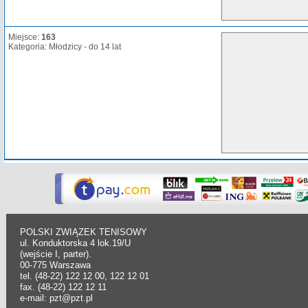
Miejsce:
163
Kategoria: Młodzicy - do 14 lat
POLSKI ZWIĄZEK TENISOWY
ul. Konduktorska 4 lok.19/U
(wejście I, parter).
00-775 Warszawa
tel. (48-22) 122 12 00, 122 12 01
fax. (48-22) 122 12 11
e-mail: pzt@pzt.pl