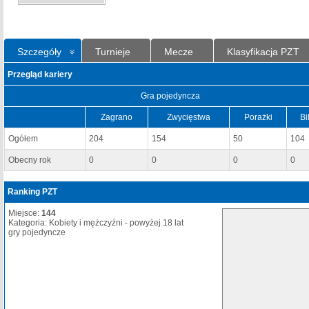
Szczegóły
Turnieje
Mecze
Klasyfikacja PZT
Przegląd kariery
Gra pojedyncza
Zagrano
Zwycięstwa
Porażki
Bi
Ogółem
204
154
50
104
Obecny rok
0
0
0
0
Ranking PZT
Miejsce:
144
Kategoria: Kobiety i mężczyźni - powyżej 18 lat
gry pojedyncze