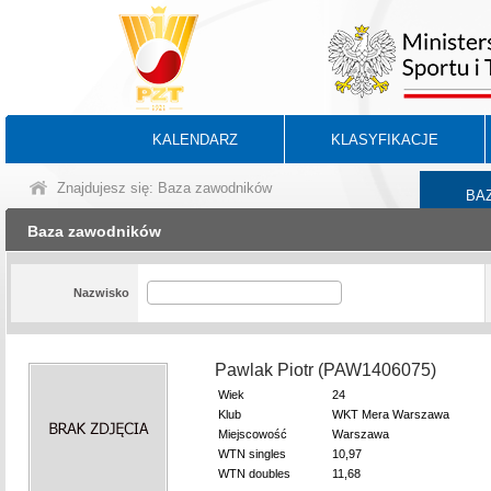
KALENDARZ
KLASYFIKACJE
Znajdujesz się: Baza zawodników
BA
Baza zawodników
Nazwisko
Pawlak Piotr (PAW1406075)
Wiek
24
Klub
WKT Mera Warszawa
Miejscowość
Warszawa
WTN singles
10,97
WTN doubles
11,68