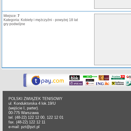
Miejsce:
7
Kategoria: Kobiety i mężczyźni - powyżej 18 lat
gry podwójne
POLSKI ZWIĄZEK TENISOWY
ul. Konduktorska 4 lok.19/U
(wejście I, parter).
00-775 Warszawa
tel. (48-22) 122 12 00, 122 12 01
fax. (48-22) 122 12 11
e-mail: pzt@pzt.pl