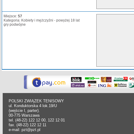
Miejsce:
57
Kategoria: Kobiety i mężczyźni - powyżej 18 lat
gry podwójne
POLSKI ZWIĄZEK TENISOWY
ul. Konduktorska 4 lok.19/U
(wejście I, parter).
00-775 Warszawa
tel. (48-22) 122 12 00, 122 12 01
fax. (48-22) 122 12 11
e-mail: pzt@pzt.pl