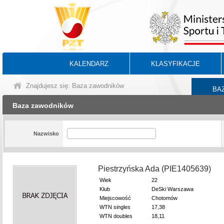
KALENDARZ
KLASYFIKACJE
Znajdujesz się: Baza zawodników
BA
Baza zawodników
Nazwisko
Piestrzyńska Ada (PIE1405639)
Wiek
22
Klub
DeSki Warszawa
Miejscowość
Chotomów
WTN singles
17,38
WTN doubles
18,11