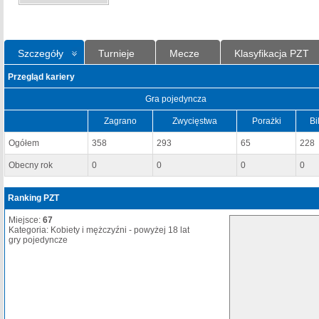
Szczegóły
Turnieje
Mecze
Klasyfikacja PZT
Przegląd kariery
Gra pojedyncza
Zagrano
Zwycięstwa
Porażki
Bi
Ogółem
358
293
65
228
Obecny rok
0
0
0
0
Ranking PZT
Miejsce:
67
Kategoria: Kobiety i mężczyźni - powyżej 18 lat
gry pojedyncze