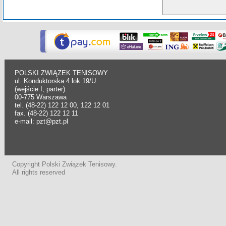
POLSKI ZWIĄZEK TENISOWY
ul. Konduktorska 4 lok.19/U
(wejście I, parter).
00-775 Warszawa
tel. (48-22) 122 12 00, 122 12 01
fax. (48-22) 122 12 11
e-mail: pzt@pzt.pl
Copyright Polski Związek Tenisowy.
All rights reserved