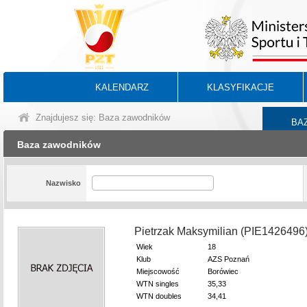
KALENDARZ
KLASYFIKACJE
Znajdujesz się: Baza zawodników
BA
Baza zawodników
Nazwisko
Pietrzak Maksymilian (PIE1426496
Wiek
18
Klub
AZS Poznań
Miejscowość
Borówiec
WTN singles
35,33
WTN doubles
34,41