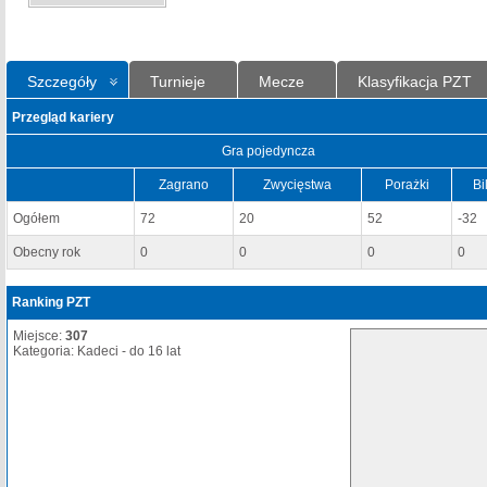
Szczegóły
Turnieje
Mecze
Klasyfikacja PZT
Przegląd kariery
Gra pojedyncza
Zagrano
Zwycięstwa
Porażki
Bi
Ogółem
72
20
52
-32
Obecny rok
0
0
0
0
Ranking PZT
Miejsce:
307
Kategoria: Kadeci - do 16 lat