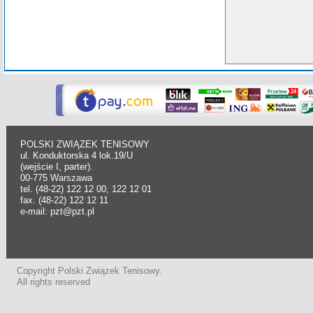
POLSKI ZWIĄZEK TENISOWY
ul. Konduktorska 4 lok.19/U
(wejście I, parter).
00-775 Warszawa
tel. (48-22) 122 12 00, 122 12 01
fax. (48-22) 122 12 11
e-mail: pzt@pzt.pl
Copyright Polski Związek Tenisowy.
All rights reserved