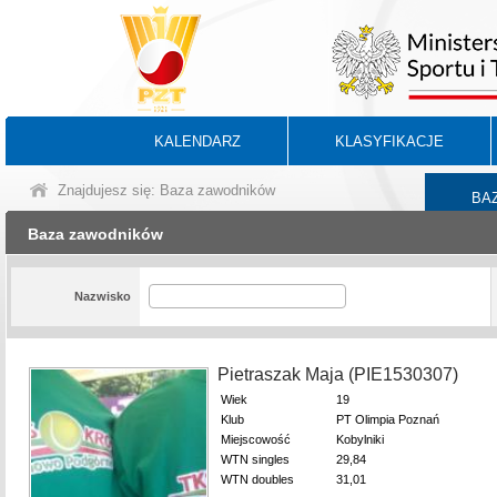
KALENDARZ
KLASYFIKACJE
Znajdujesz się: Baza zawodników
BA
Baza zawodników
Nazwisko
Pietraszak Maja (PIE1530307)
Wiek
19
Klub
PT Olimpia Poznań
Miejscowość
Kobylniki
WTN singles
29,84
WTN doubles
31,01