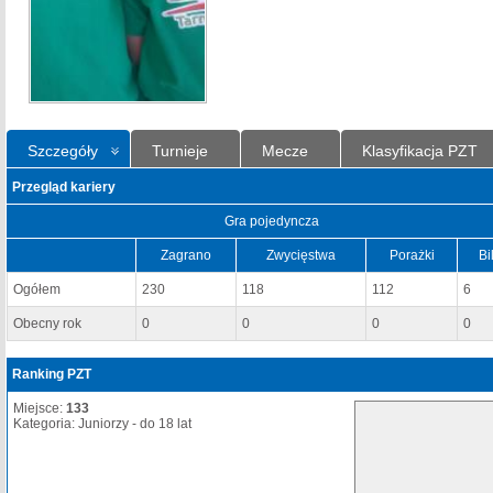
Szczegóły
Turnieje
Mecze
Klasyfikacja PZT
Przegląd kariery
Gra pojedyncza
Zagrano
Zwycięstwa
Porażki
Bi
Ogółem
230
118
112
6
Obecny rok
0
0
0
0
Ranking PZT
Miejsce:
133
Kategoria: Juniorzy - do 18 lat