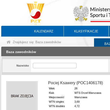
KALENDARZ
KLASYFIKACJE
Znajdujesz się: Baza zawodników
BA
Baza zawodników
Nazwisko
Pociej Ksawery (POC1406178)
Wiek
28
Klub
WTS Orzeł Warszawa
Miejscowość
Warszawa
WTN singles
3,69
WTN doubles
4,72