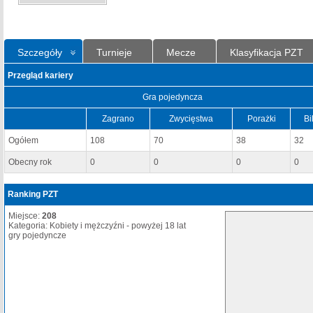
Szczegóły
Turnieje
Mecze
Klasyfikacja PZT
Przegląd kariery
Gra pojedyncza
Zagrano
Zwycięstwa
Porażki
Bi
Ogółem
108
70
38
32
Obecny rok
0
0
0
0
Ranking PZT
Miejsce:
208
Kategoria: Kobiety i mężczyźni - powyżej 18 lat
gry pojedyncze