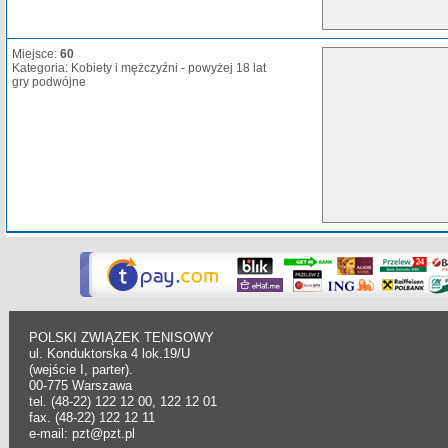
Miejsce:
60
Kategoria: Kobiety i mężczyźni - powyżej 18 lat
gry podwójne
POLSKI ZWIĄZEK TENISOWY
ul. Konduktorska 4 lok.19/U
(wejście I, parter).
00-775 Warszawa
tel. (48-22) 122 12 00, 122 12 01
fax. (48-22) 122 12 11
e-mail: pzt@pzt.pl