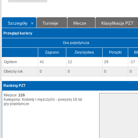
Szczegóły
Turnieje
Mecze
Klasyfikacja PZT
Przegląd kariery
Gra pojedyncza
Zagrano
Zwycięstwa
Porażki
Bi
Ogółem
41
12
29
-17
Obecny rok
0
0
0
0
Ranking PZT
Miejsce:
226
Kategoria: Kobiety i mężczyźni - powyżej 18 lat
gry pojedyncze