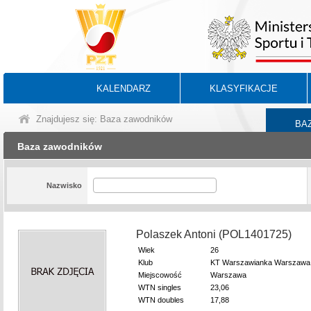
KALENDARZ
KLASYFIKACJE
Znajdujesz się: Baza zawodników
BA
Baza zawodników
Nazwisko
Polaszek Antoni (POL1401725)
Wiek
26
Klub
KT Warszawianka Warszawa
Miejscowość
Warszawa
WTN singles
23,06
WTN doubles
17,88