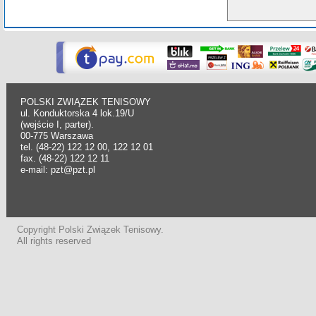
POLSKI ZWIĄZEK TENISOWY
ul. Konduktorska 4 lok.19/U
(wejście I, parter).
00-775 Warszawa
tel. (48-22) 122 12 00, 122 12 01
fax. (48-22) 122 12 11
e-mail: pzt@pzt.pl
Copyright Polski Związek Tenisowy.
All rights reserved