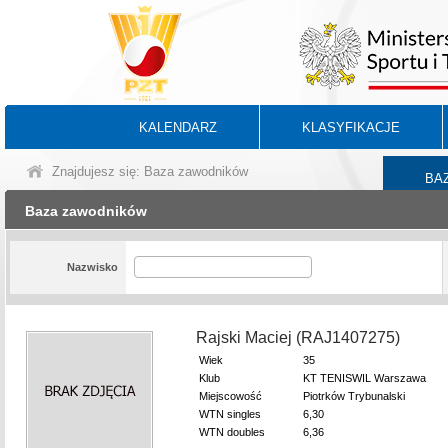
KALENDARZ
KLASYFIKACJE
Znajdujesz się: Baza zawodników
BA
Baza zawodników
Nazwisko
Rajski Maciej (RAJ1407275)
Wiek
35
Klub
KT TENISWIL Warszawa
Miejscowość
Piotrków Trybunalski
WTN singles
6,30
WTN doubles
6,36