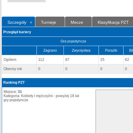
Szczegóły
Turnieje
Mecze
Klasyfikacja PZT
Przegląd kariery
Gra pojedyncza
Zagrano
Zwycięstwa
Porażki
Bi
Ogółem
112
87
25
62
Obecny rok
0
0
0
0
Ranking PZT
Miejsce:
31
Kategoria: Kobiety i mężczyźni - powyżej 18 lat
gry pojedyncze