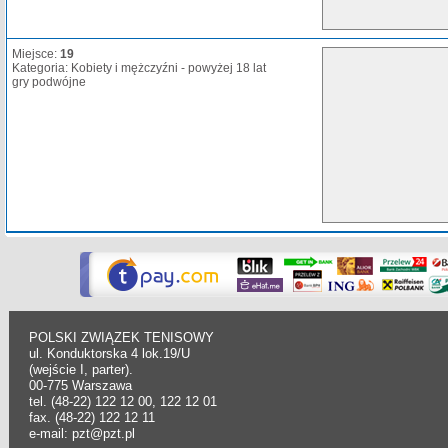
Miejsce:
19
Kategoria: Kobiety i mężczyźni - powyżej 18 lat
gry podwójne
POLSKI ZWIĄZEK TENISOWY
ul. Konduktorska 4 lok.19/U
(wejście I, parter).
00-775 Warszawa
tel. (48-22) 122 12 00, 122 12 01
fax. (48-22) 122 12 11
e-mail: pzt@pzt.pl