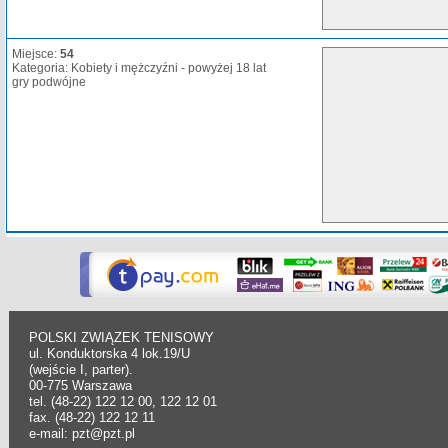
Miejsce:
54
Kategoria: Kobiety i mężczyźni - powyżej 18 lat
gry podwójne
POLSKI ZWIĄZEK TENISOWY
ul. Konduktorska 4 lok.19/U
(wejście I, parter).
00-775 Warszawa
tel. (48-22) 122 12 00, 122 12 01
fax. (48-22) 122 12 11
e-mail: pzt@pzt.pl