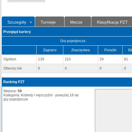
Szczegóły
Turnieje
Mecze
Klasyfikacja PZT
Przegląd kariery
Gra pojedyncza
Zagrano
Zwycięstwa
Porażki
Bi
Ogółem
139
110
29
81
Obecny rok
0
0
0
0
Ranking PZT
Miejsce:
59
Kategoria: Kobiety i mężczyźni - powyżej 18 lat
gry pojedyncze