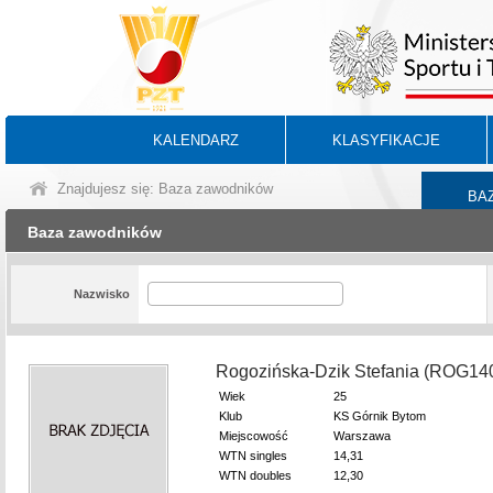
KALENDARZ
KLASYFIKACJE
Znajdujesz się: Baza zawodników
BA
Baza zawodników
Nazwisko
Rogozińska-Dzik Stefania (ROG14
Wiek
25
Klub
KS Górnik Bytom
Miejscowość
Warszawa
WTN singles
14,31
WTN doubles
12,30