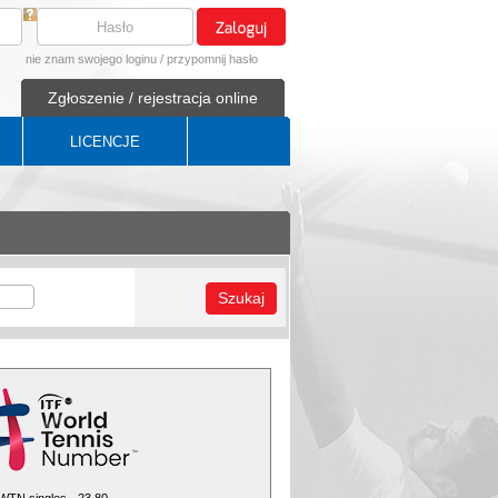
nie znam swojego loginu
/
przypomnij hasło
Zgłoszenie / rejestracja online
LICENCJE
Szukaj