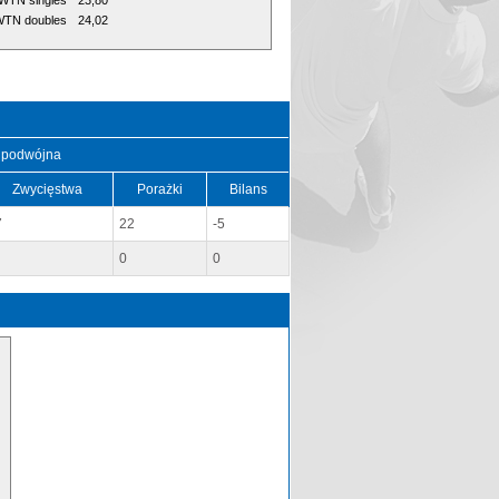
WTN singles
23,80
TN doubles
24,02
 podwójna
Zwycięstwa
Porażki
Bilans
7
22
-5
0
0