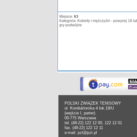
Miejsce:
63
Kategoria: Kobiety i mężczyźni - powyżej 18 lat
gry podwójne
POLSKI ZWIĄZEK TENISOWY
ul. Konduktorska 4 lok.19/U
(wejście I, parter).
00-775 Warszawa
tel. (48-22) 122 12 00, 122 12 01
fax. (48-22) 122 12 11
e-mail: pzt@pzt.pl