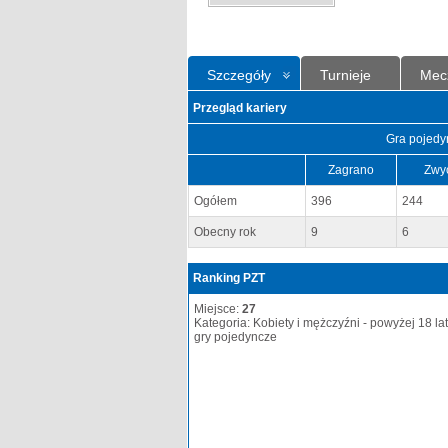
Szczegóły
Turnieje
Mec
Przegląd kariery
Gra pojedy
Zagrano
Zwy
Ogółem
396
244
Obecny rok
9
6
Ranking PZT
Miejsce:
27
Kategoria: Kobiety i mężczyźni - powyżej 18 lat
gry pojedyncze