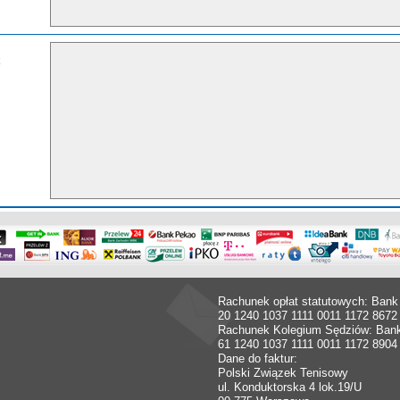
Rachunek opłat statutowych: Bank
20 1240 1037 1111 0011 1172 8672
Rachunek Kolegium Sędziów: Ban
61 1240 1037 1111 0011 1172 8904
Dane do faktur:
Polski Związek Tenisowy
ul. Konduktorska 4 lok.19/U