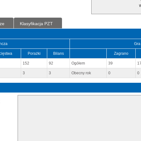
W
ze
Klasyfikacja PZT
ncza
Gra
cięstwa
Porażki
Bilans
Zagrano
152
92
Ogółem
39
1
3
3
Obecny rok
0
0