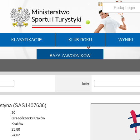
KLASYFIKACJE
KLUB ROKU
WYNIKI
BAZA ZAWODNIKÓW
Imię
ustyna (SAS1407636)
30
Grzegórzecki Kraków
Kraków
23,80
24,02