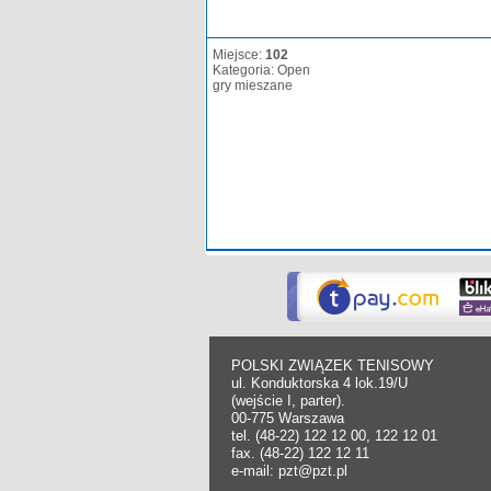
Miejsce:
102
Kategoria: Open
gry mieszane
POLSKI ZWIĄZEK TENISOWY
ul. Konduktorska 4 lok.19/U
(wejście I, parter).
00-775 Warszawa
tel. (48-22) 122 12 00, 122 12 01
fax. (48-22) 122 12 11
e-mail: pzt@pzt.pl