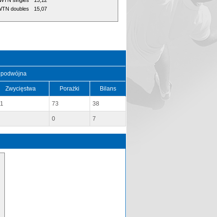
WTN singles
13,12
TN doubles
15,07
 podwójna
Zwycięstwa
Porażki
Bilans
11
73
38
0
7