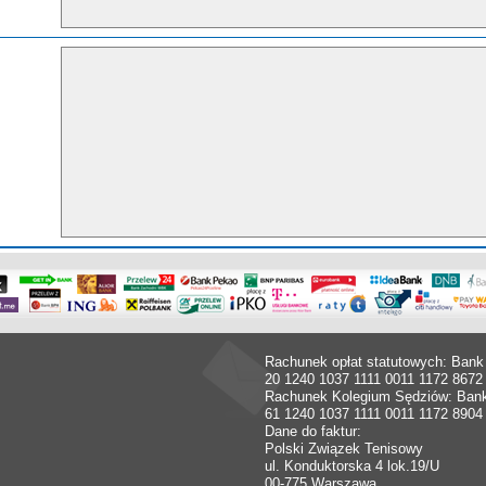
Rachunek opłat statutowych: Bank
20 1240 1037 1111 0011 1172 8672
Rachunek Kolegium Sędziów: Ban
61 1240 1037 1111 0011 1172 8904
Dane do faktur:
Polski Związek Tenisowy
ul. Konduktorska 4 lok.19/U
00-775 Warszawa