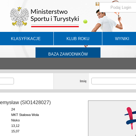
KLASYFIKACJE
KLUB ROKU
WYNIKI
BAZA ZAWODNIKÓW
Imię
zemysław (SIO1428027)
24
MKT Stalowa Wola
Nisko
13,12
15,07