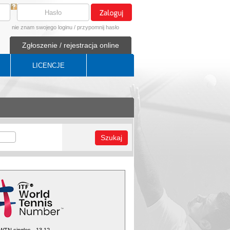
nie znam swojego loginu
/
przypomnij hasło
Zgłoszenie / rejestracja online
LICENCJE
Szukaj