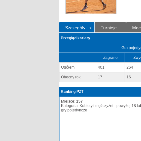
Szczegóły
Turnieje
Mec
Przegląd kariery
Gra pojedy
Zagrano
Zwy
Ogółem
401
264
Obecny rok
17
16
Ranking PZT
Miejsce:
157
Kategoria: Kobiety i mężczyźni - powyżej 18 lat
gry pojedyncze