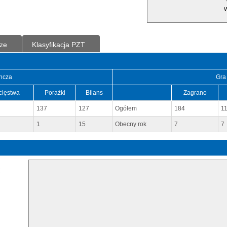
W
ze
Klasyfikacja PZT
ncza
Gra
cięstwa
Porażki
Bilans
Zagrano
137
127
Ogółem
184
1
1
15
Obecny rok
7
7