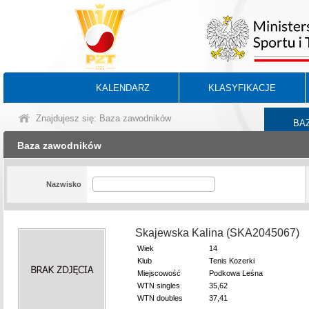
KALENDARZ
KLASYFIKACJE
Znajdujesz się: Baza zawodników
BA
Baza zawodników
Nazwisko
Skajewska Kalina (SKA2045067)
Wiek
14
Klub
Tenis Kozerki
Miejscowość
Podkowa Leśna
WTN singles
35,62
WTN doubles
37,41