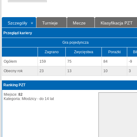
Szczegóły
Turnieje
Mecze
Klasyfikacja PZT
Przegląd kariery
Gra pojedyncza
Zagrano
Zwycięstwa
Porażki
Bi
Ogółem
159
75
84
-9
Obecny rok
23
13
10
3
Ranking PZT
Miejsce:
82
Kategoria: Młodzicy - do 14 lat