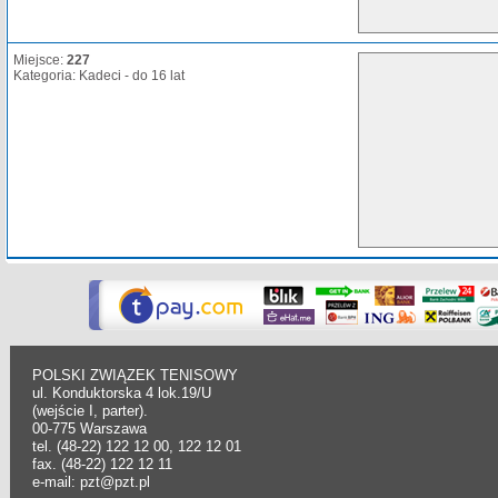
Miejsce:
227
Kategoria: Kadeci - do 16 lat
POLSKI ZWIĄZEK TENISOWY
ul. Konduktorska 4 lok.19/U
(wejście I, parter).
00-775 Warszawa
tel. (48-22) 122 12 00, 122 12 01
fax. (48-22) 122 12 11
e-mail: pzt@pzt.pl