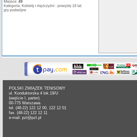
Miejsce:
49
Kategoria: Kobiety i mężczyźni - powyżej 18 lat
gry podwójne
POLSKI ZWIĄZEK TENISOWY
ul. Konduktorska 4 lok.19/U
(wejście I, parter).
00-775 Warszawa
tel. (48-22) 122 12 00, 122 12 01
fax. (48-22) 122 12 11
e-mail: pzt@pzt.pl