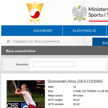
KALENDARZ
KLASYFIKACJE
Znajdujesz się: Baza zawodników
BA
Baza zawodników
Nazwisko
Skamarokh Alisa (SKA2163066)
Wiek
16
Klub
COME-ON TENNIS CLUB Wr
Miejscowość
Wroclaw
WTN singles
29,10
WTN doubles
30,62