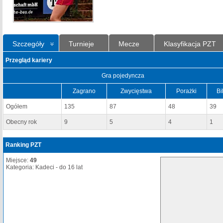
Szczegóły
Turnieje
Mecze
Klasyfikacja PZT
Przegląd kariery
Gra pojedyncza
Zagrano
Zwycięstwa
Porażki
Bi
Ogółem
135
87
48
39
Obecny rok
9
5
4
1
Ranking PZT
Miejsce:
49
Kategoria: Kadeci - do 16 lat