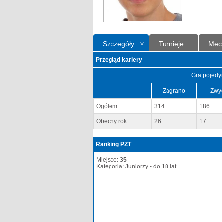
Szczegóły
Turnieje
Mec
Przegląd kariery
Gra pojedy
Zagrano
Zwy
Ogółem
314
186
Obecny rok
26
17
Ranking PZT
Miejsce:
35
Kategoria: Juniorzy - do 18 lat