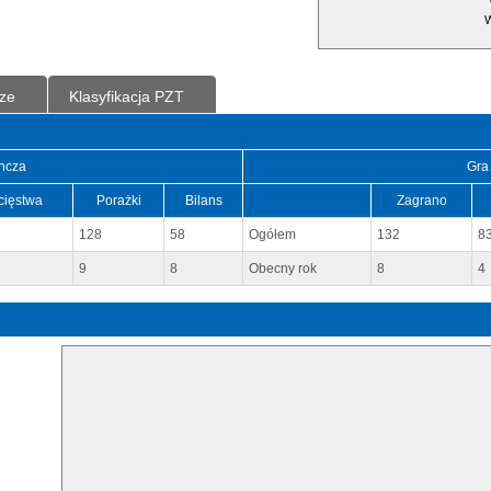
W
ze
Klasyfikacja PZT
ncza
Gra
cięstwa
Porażki
Bilans
Zagrano
128
58
Ogółem
132
8
9
8
Obecny rok
8
4