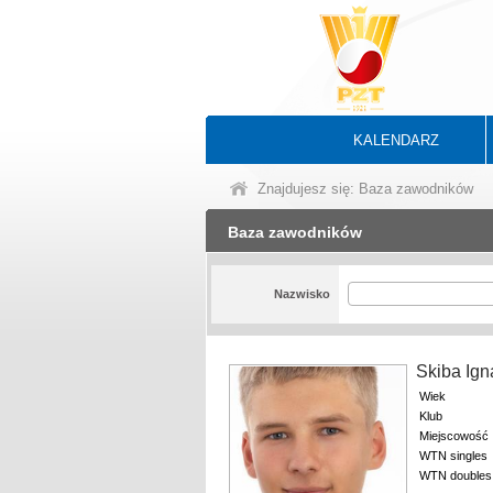
KALENDARZ
Znajdujesz się: Baza zawodników
Baza zawodników
Nazwisko
Skiba Ig
Wiek
Klub
Miejscowość
WTN singles
WTN doubles