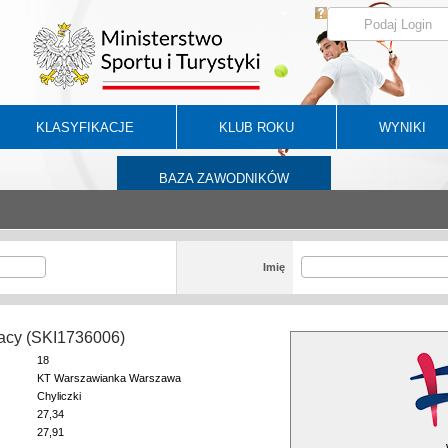
KLASYFIKACJE
KLUB ROKU
WYNIKI
BAZA ZAWODNIKÓW
Imię
nacy (SKI1736006)
18
KT Warszawianka Warszawa
Chyliczki
27,34
27,91