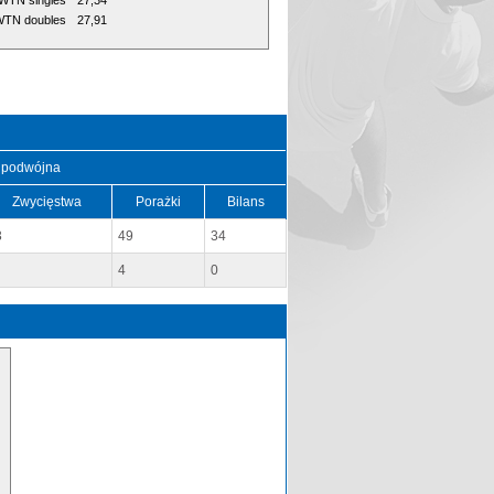
WTN singles
27,34
TN doubles
27,91
 podwójna
Zwycięstwa
Porażki
Bilans
3
49
34
4
0