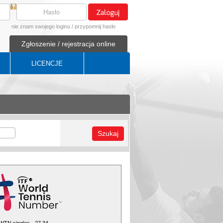
nie znam swojego loginu
/
przypomnij hasło
Zgłoszenie / rejestracja online
LICENCJE
Szukaj