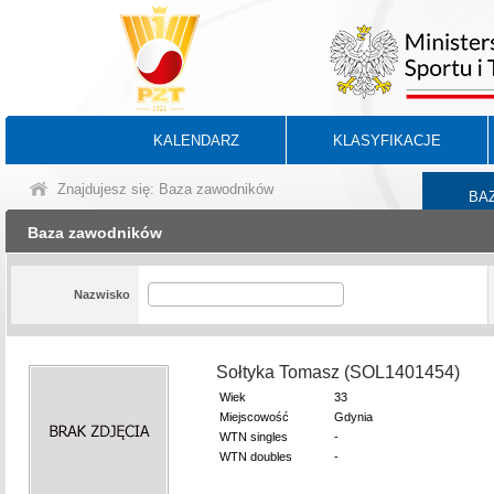
KALENDARZ
KLASYFIKACJE
Znajdujesz się: Baza zawodników
BA
Baza zawodników
Nazwisko
Sołtyka Tomasz (SOL1401454)
Wiek
33
Miejscowość
Gdynia
WTN singles
-
WTN doubles
-