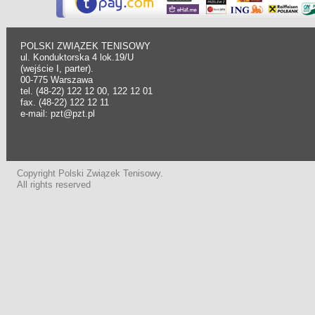
POLSKI ZWIĄZEK TENISOWY
ul. Konduktorska 4 lok.19/U
(wejście I, parter).
00-775 Warszawa
tel. (48-22) 122 12 00, 122 12 01
fax. (48-22) 122 12 11
e-mail: pzt@pzt.pl
Copyright Polski Związek Tenisowy.
All rights reserved