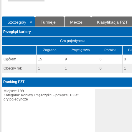
Szczegóły
Turnieje
Mecze
Klasyfikacja PZT
Przegląd kariery
Gra pojedyncza
Zagrano
Zwycięstwa
Porażki
Bi
Ogółem
15
9
6
3
Obecny rok
1
1
0
1
Ranking PZT
Miejsce:
199
Kategoria: Kobiety i mężczyźni - powyżej 18 lat
gry pojedyncze