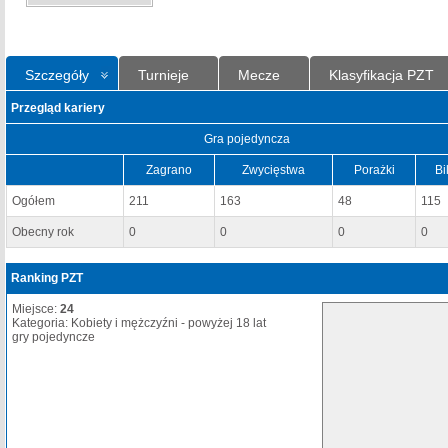
Szczegóły
Turnieje
Mecze
Klasyfikacja PZT
Przegląd kariery
Gra pojedyncza
Zagrano
Zwycięstwa
Porażki
Bi
Ogółem
211
163
48
115
Obecny rok
0
0
0
0
Ranking PZT
Miejsce:
24
Kategoria: Kobiety i mężczyźni - powyżej 18 lat
gry pojedyncze