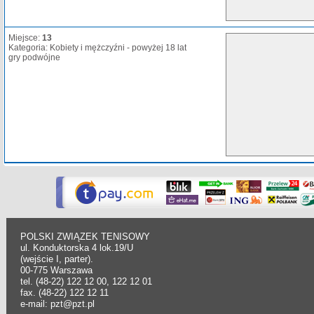
Miejsce:
13
Kategoria: Kobiety i mężczyźni - powyżej 18 lat
gry podwójne
POLSKI ZWIĄZEK TENISOWY
ul. Konduktorska 4 lok.19/U
(wejście I, parter).
00-775 Warszawa
tel. (48-22) 122 12 00, 122 12 01
fax. (48-22) 122 12 11
e-mail: pzt@pzt.pl