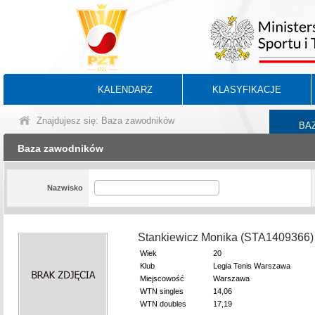
KALENDARZ
KLASYFIKACJE
Znajdujesz się: Baza zawodników
BA
Baza zawodników
Nazwisko
Stankiewicz Monika (STA1409366)
Wiek
20
Klub
Legia Tenis Warszawa
Miejscowość
Warszawa
WTN singles
14,06
WTN doubles
17,19