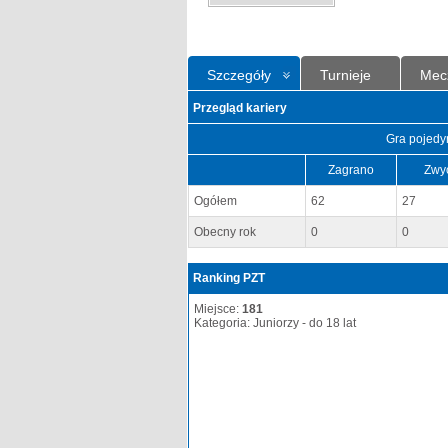
Szczegóły
Turnieje
Mec
Przegląd kariery
Gra pojedy
Zagrano
Zwy
Ogółem
62
27
Obecny rok
0
0
Ranking PZT
Miejsce:
181
Kategoria: Juniorzy - do 18 lat