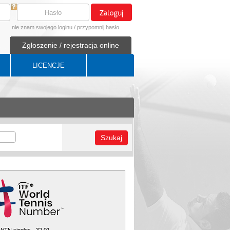
nie znam swojego loginu
/
przypomnij hasło
Zgłoszenie / rejestracja online
LICENCJE
Szukaj