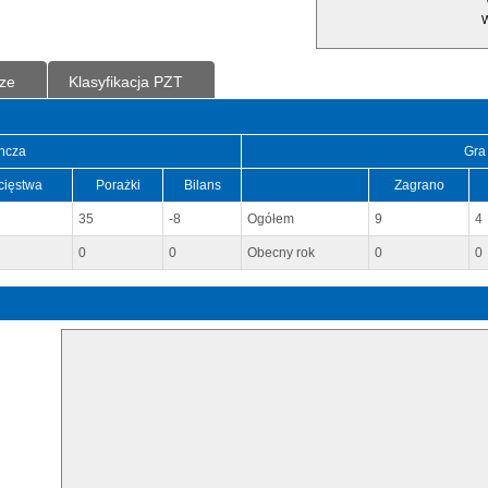
W
ze
Klasyfikacja PZT
ncza
Gra
cięstwa
Porażki
Bilans
Zagrano
35
-8
Ogółem
9
4
0
0
Obecny rok
0
0