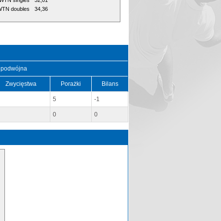
WTN singles
32,01
TN doubles
34,36
 podwójna
Zwycięstwa
Porażki
Bilans
5
-1
0
0