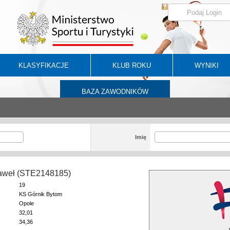
KLASYFIKACJE
KLUB ROKU
WYNIKI
BAZA ZAWODNIKÓW
Imię
Paweł (STE2148185)
19
KS Górnik Bytom
Opole
32,01
34,36