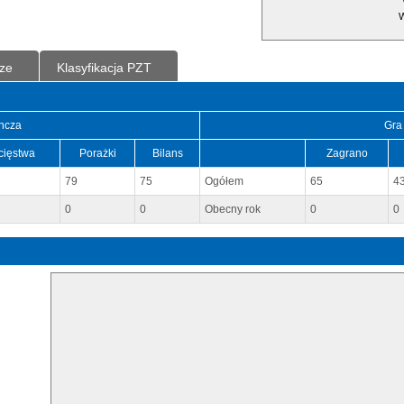
W
ze
Klasyfikacja PZT
ncza
Gra
cięstwa
Porażki
Bilans
Zagrano
79
75
Ogółem
65
4
0
0
Obecny rok
0
0