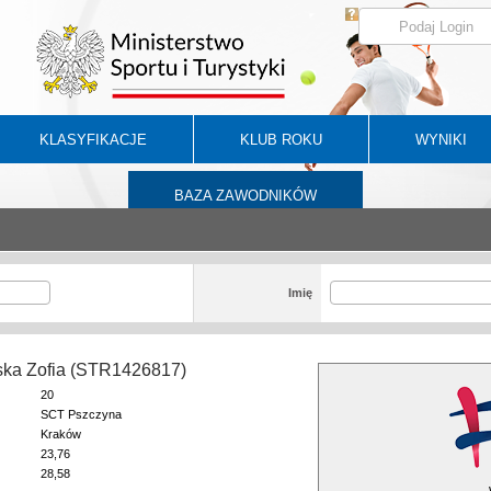
KLASYFIKACJE
KLUB ROKU
WYNIKI
BAZA ZAWODNIKÓW
Imię
ska Zofia (STR1426817)
20
SCT Pszczyna
Kraków
23,76
28,58