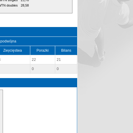
WTN singles
23,76
TN doubles
28,58
 podwójna
Zwycięstwa
Porażki
Bilans
3
22
21
0
0