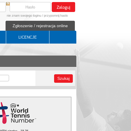
nie znam swojego loginu
/
przypomnij hasło
Zgłoszenie / rejestracja online
LICENCJE
Szukaj