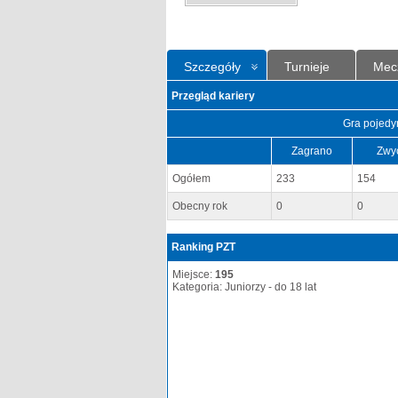
Szczegóły
Turnieje
Mec
Przegląd kariery
Gra pojedy
Zagrano
Zwy
Ogółem
233
154
Obecny rok
0
0
Ranking PZT
Miejsce:
195
Kategoria: Juniorzy - do 18 lat