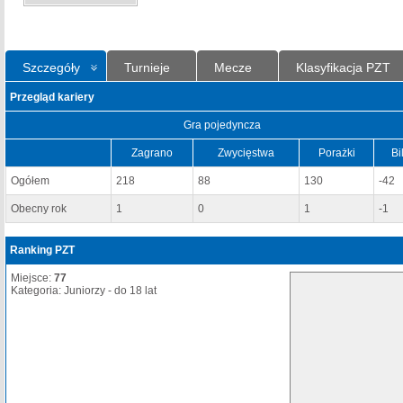
Szczegóły
Turnieje
Mecze
Klasyfikacja PZT
Przegląd kariery
Gra pojedyncza
Zagrano
Zwycięstwa
Porażki
Bi
Ogółem
218
88
130
-42
Obecny rok
1
0
1
-1
Ranking PZT
Miejsce:
77
Kategoria: Juniorzy - do 18 lat