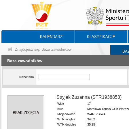
KALENDARZ
KLASYFIKACJE
Znajdujesz się: Baza zawodników
BA
Baza zawodników
Nazwisko
Stryjek Zuzanna (STR1938853)
Wiek
17
Klub
Morelowa Tennis Club Wars
Miejscowość
WARSZAWA
WTN singles
34,62
WTN doubles
35,25