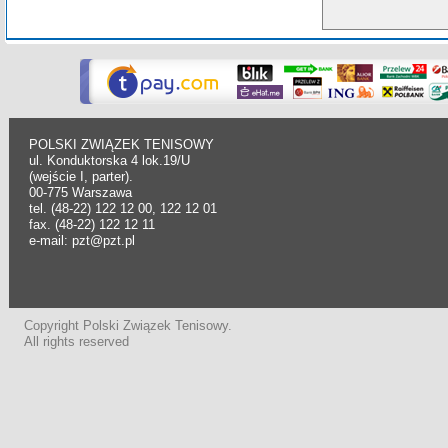
POLSKI ZWIĄZEK TENISOWY
ul. Konduktorska 4 lok.19/U
(wejście I, parter).
00-775 Warszawa
tel. (48-22) 122 12 00, 122 12 01
fax. (48-22) 122 12 11
e-mail: pzt@pzt.pl
Copyright Polski Związek Tenisowy.
All rights reserved