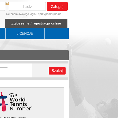
nie znam swojego loginu
/
przypomnij hasło
Zgłoszenie / rejestracja online
LICENCJE
Szukaj