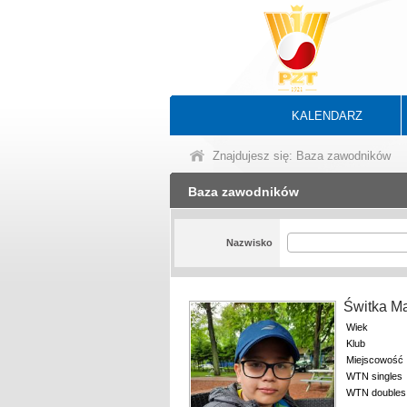
KALENDARZ
Znajdujesz się: Baza zawodników
Baza zawodników
Nazwisko
Świtka M
Wiek
Klub
Miejscowość
WTN singles
WTN doubles