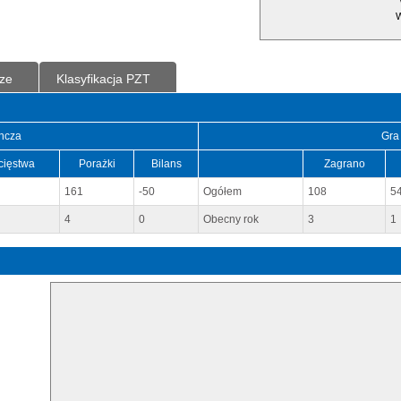
W
ze
Klasyfikacja PZT
ncza
Gra
cięstwa
Porażki
Bilans
Zagrano
161
-50
Ogółem
108
5
4
0
Obecny rok
3
1