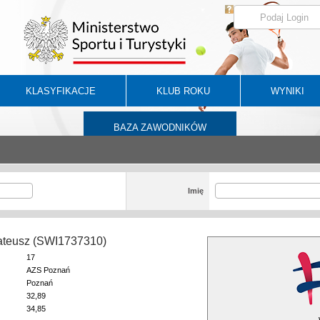
KLASYFIKACJE
KLUB ROKU
WYNIKI
BAZA ZAWODNIKÓW
Imię
ateusz (SWI1737310)
17
AZS Poznań
Poznań
32,89
34,85