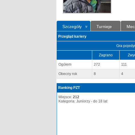
Szczegóły
Turnieje
Mec
Przegląd kariery
Gra pojedy
Zagrano
Zwy
Ogółem
272
111
Obecny rok
8
4
Ranking PZT
Miejsce:
212
Kategoria: Juniorzy - do 18 lat