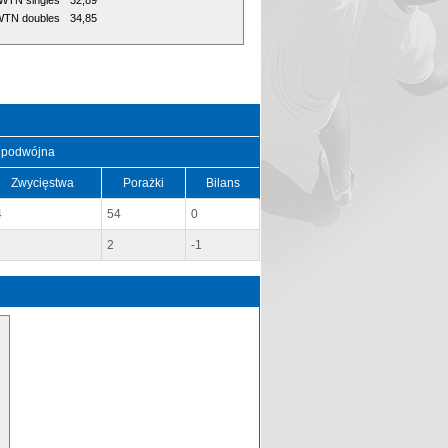
WTN singles
32,89
TN doubles
34,85
 podwójna
Zwycięstwa
Porażki
Bilans
4
54
0
2
-1